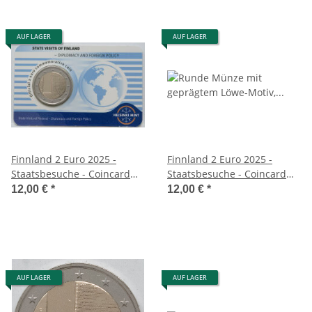
AUF LAGER
AUF LAGER
Finnland 2 Euro 2025 -
Finnland 2 Euro 2025 -
Staatsbesuche - Coincard
Staatsbesuche - Coincard
englisch
finnisch
12,00 €
*
12,00 €
*
AUF LAGER
AUF LAGER