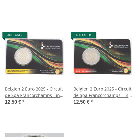
AUF LAGER
AUF LAGER
Belgien 2 Euro 2025 - Circuit
Belgien 2 Euro 2025 - Circuit
de Spa Francorchamps - in
de Spa Francorchamps - in
franz. Coincard
niederl. Coincard
12,50 €
*
12,50 €
*