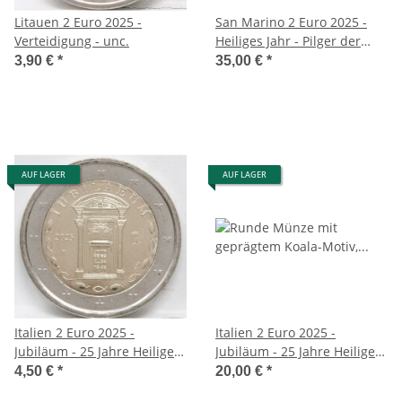
Litauen 2 Euro 2025 -
San Marino 2 Euro 2025 -
Verteidigung - unc.
Heiliges Jahr - Pilger der
Hoffnung
3,90 €
*
35,00 €
*
AUF LAGER
AUF LAGER
Italien 2 Euro 2025 -
Italien 2 Euro 2025 -
Jubiläum - 25 Jahre Heiliges
Jubiläum - 25 Jahre Heiliges
Jahr - unc
Jahr BU
4,50 €
*
20,00 €
*