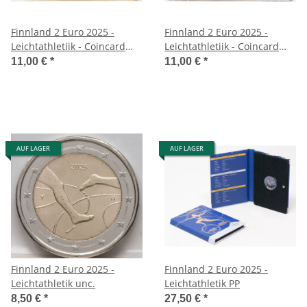
Finnland 2 Euro 2025 -
Finnland 2 Euro 2025 -
Leichtathletiik - Coincard
Leichtathletiik - Coincard
englisch
finnisch
11,00 €
*
11,00 €
*
AUF LAGER
AUF LAGER
Finnland 2 Euro 2025 -
Finnland 2 Euro 2025 -
Leichtathletik unc.
Leichtathletik PP
8,50 €
*
27,50 €
*