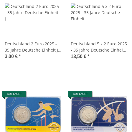
Deutschland 2 Euro 2025 -
Deutschland 5 x 2 Euro 2025
35 Jahre Deutsche Einheit J
- 35 Jahre Deutsche Einheit
unc.*
adfgj unc.*
3,00 €
*
13,50 €
*
AUF LAGER
AUF LAGER