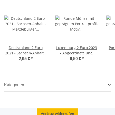
Deutschland 2 Euro
Luxemburg 2 Euro 2023
Por
2021 - Sachsen-Anhalt -
- Abgeordnete unc.
Magdeburger Dom - G*
2,95 €
*
9,50 €
*
Kategorien
Vertrag widerrufen