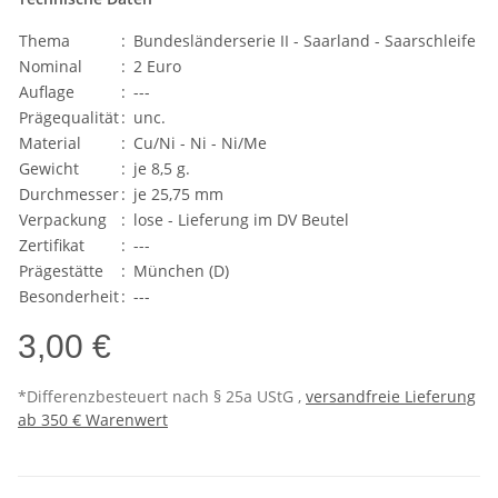
Thema
:
Bundesländerserie II - Saarland - Saarschleife
Nominal
:
2 Euro
Auflage
:
---
Prägequalität
:
unc.
Material
:
Cu/Ni - Ni - Ni/Me
Gewicht
:
je 8,5 g.
Durchmesser
:
je 25,75 mm
Verpackung
:
lose - Lieferung im DV Beutel
Zertifikat
:
---
Prägestätte
:
München (D)
Besonderheit
:
---
3,00 €
*Differenzbesteuert nach § 25a UStG ,
versandfreie Lieferung
ab 350 € Warenwert