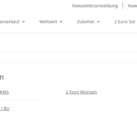
Newsletteranmeldung
News
orverkauf
Weltweit
Zubehör
2 Euro So
n
KMS
2 Euro Münzen
 / BU