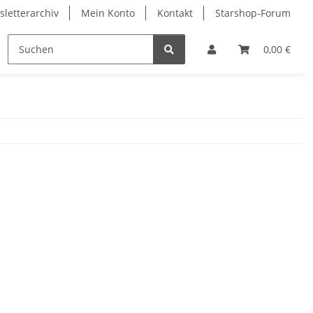
letterarchiv
Mein Konto
Kontakt
Starshop-Forum
ndermünzen
Neue Artikel
0,00 €