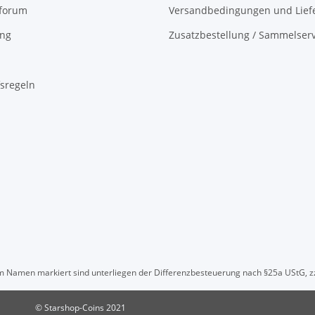
oforum
Versandbedingungen und Liefe
ing
Zusatzbestellung / Sammelserv
sregeln
" im Namen markiert sind unterliegen der Differenzbesteuerung nach §25a UStG, z
© Starshop-Coins 2021