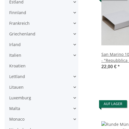
Estland
Finnland
Frankreich
Griechenland
Irland
San Marino 10
Italien
- "Repubblica
Kroatien
Cu/Ni
22,00 €
*
Lettland
Litauen
Luxemburg
AUF LAGER
Malta
Monaco