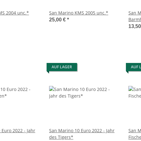
MS 2004 unc.*
San Marino KMS 2005 unc.*
San M
Barmh
25,00 €
*
13,5
AUF LAGER
AUF 
 Euro 2022 - Jahr
San Marino 10 Euro 2022 - Jahr
San M
des Tigers*
Fisch