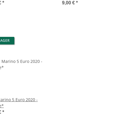
€
*
9,00 €
*
LAGER
arino 5 Euro 2020 -
e*
€
*