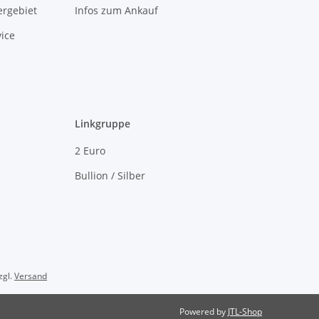
rgebiet
Infos zum Ankauf
ice
Linkgruppe
2 Euro
Bullion / Silber
zgl.
Versand
Powered by
JTL-Shop