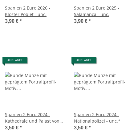
Spanien 2 Euro 2026 -
Spanien 2 Euro 2025 -
Kloster Poblet - unc.
Salamanca - unc.
3,90 €
*
3,90 €
*
AUF LAGER
AUF LAGER
Spanien 2 Euro 2024 -
Spanien 2 Euro 2024 -
Kathedrale und Palast von
Nationalpolizei - unc.*
Sevilla - unc.*
3,50 €
*
3,50 €
*