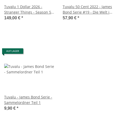
Tuvalu 1 Dollar 2026 -
Tuvalu 50 Cent 2022 - James
Stranger Things - Season 5 -
Bond Serie #19 - Die Welt ist
1 oz Silber
nicht genug
149,00 €
*
57,90 €
*
AUF LAGER
Tuvalu - James Bond Serie -
Sammelordner Teil 1
9,90 €
*