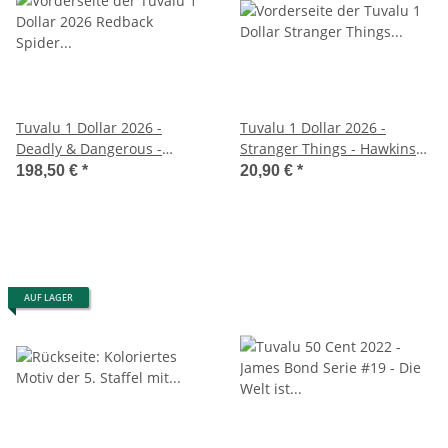
Tuvalu 1 Dollar 2026 -
Tuvalu 1 Dollar 2026 -
Deadly & Dangerous -
Stranger Things - Hawkins
Redback Spider
Cu/Ni vergoldet
198,50 €
*
20,90 €
*
AUF LAGER