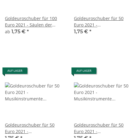
Goldeuroschuber für 100
Goldeuroschuber für 50
Euro 2021 - Säulen der
Euro 2021 -
Demokratie - Recht
Musikinstrumente - Pauke -
ab
1,75 €
*
1,75 €
*
A
AUF LAGER
AUF LAGER
Goldeuroschuber für 50
Goldeuroschuber für 50
Euro 2021 -
Euro 2021 -
Musikinstrumente - Pauke -
Musikinstrumente - Pauke -