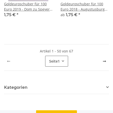
Goldeuroschuber für 100
Goldeuroschuber für 100
Euro 2019 - Dom zu Speyer -
Euro 2018 - Augustusburg
J
und Falkenlust adfg oder j
1,75 €
*
ab
1,75 €
*
Artikel 1 - 50 von 67
Seite
1
Kategorien