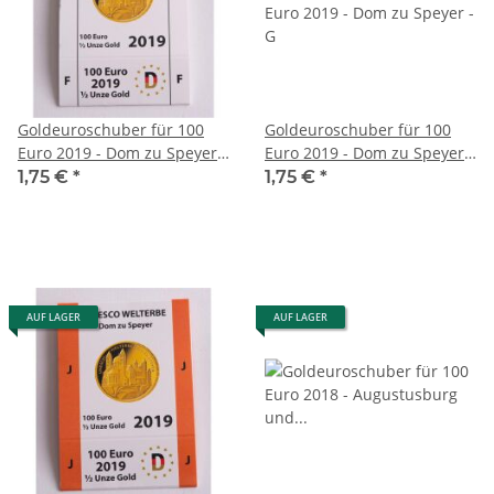
Goldeuroschuber für 100
Goldeuroschuber für 100
Euro 2019 - Dom zu Speyer -
Euro 2019 - Dom zu Speyer -
F
G
1,75 €
*
1,75 €
*
AUF LAGER
AUF LAGER