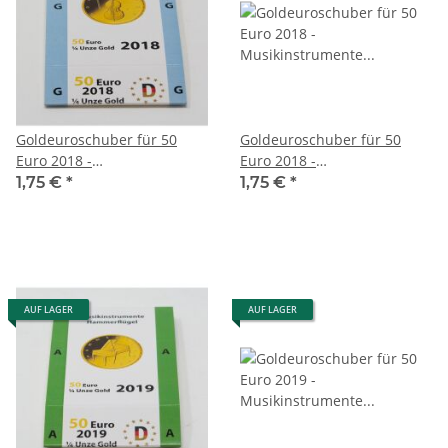
Goldeuroschuber für 50
Goldeuroschuber für 50
Euro 2018 -
Euro 2018 -
Musikinstrumente -
Musikinstrumente -
1,75 €
*
1,75 €
*
Kontrabass - G
Kontrabass - J
AUF LAGER
AUF LAGER