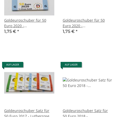
Goldeuroschuber für 50
Goldeuroschuber für 50
Euro 2020 -
Euro 2020 -
Musikinstrumente -
Musikinstrumente -
1,75 €
*
1,75 €
*
Orchesterhorn - G
Orchesterhorn - J
AUF LAGER
AUF LAGER
Goldeuroschuber Satz für
Goldeuroschuber Satz für
50 Euro 2017 - Lutherrose -
50 Euro 2018 -