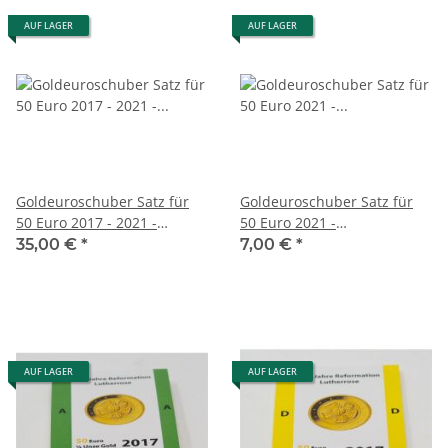
AUF LAGER
AUF LAGER
Goldeuroschuber Satz für
Goldeuroschuber Satz für
50 Euro 2017 - 2021 -
50 Euro 2021 -
komplett - ADFGJ
Musikinstrumente - Pauke -
35,00 €
*
7,00 €
*
ADFGJ
AUF LAGER
AUF LAGER