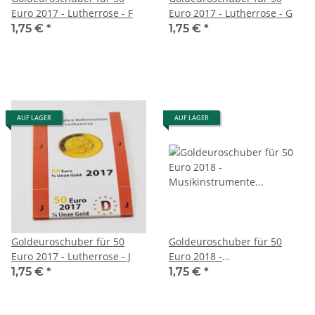
Euro 2017 - Lutherrose - F
Euro 2017 - Lutherrose - G
1,75 €
*
1,75 €
*
AUF LAGER
AUF LAGER
Goldeuroschuber für 50
Goldeuroschuber für 50
Euro 2017 - Lutherrose - J
Euro 2018 -
Musikinstrumente -
1,75 €
*
1,75 €
*
Kontrabass - A