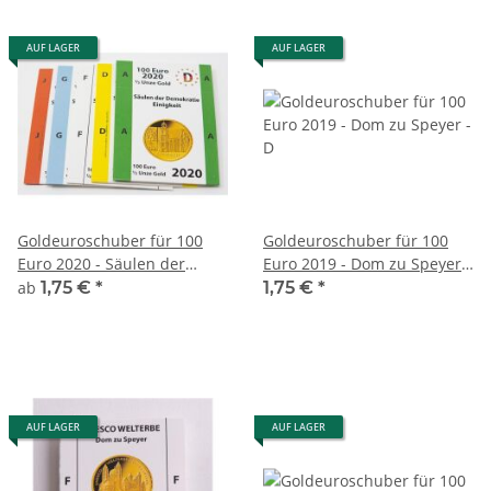
AUF LAGER
AUF LAGER
Goldeuroschuber für 100
Goldeuroschuber für 100
Euro 2020 - Säulen der
Euro 2019 - Dom zu Speyer -
Demokratie - Einigkeit
D
ab
1,75 €
*
1,75 €
*
AUF LAGER
AUF LAGER