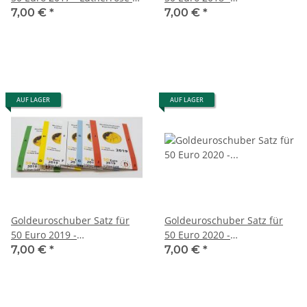
ADFGJ
Musikinstrumente -
7,00 €
*
7,00 €
*
Kontrabass - ADFGJ
AUF LAGER
AUF LAGER
Goldeuroschuber Satz für
Goldeuroschuber Satz für
50 Euro 2019 -
50 Euro 2020 -
Musikinstrumente -
Musikinstrumente -
7,00 €
*
7,00 €
*
Hammerflügel - ADFGJ
Orchesterhorn - ADFGJ