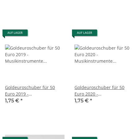
AUF LAGER
AUF LAGER
Goldeuroschuber für 50
Goldeuroschuber für 50
Euro 2019 -
Euro 2020 -
Musikinstrumente -
Musikinstrumente -
1,75 €
*
1,75 €
*
Hammerflügel - J
Orchesterhorn - A