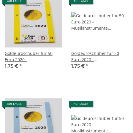
AUF LAGER
AUF LAGER
Goldeuroschuber für 50
Goldeuroschuber für 50
Euro 2020 -
Euro 2020 -
Musikinstrumente -
Musikinstrumente -
1,75 €
*
1,75 €
*
Orchesterhorn - D
Orchesterhorn - F
AUF LAGER
AUF LAGER