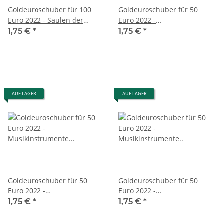
Goldeuroschuber für 100
Goldeuroschuber für 50
Euro 2022 - Säulen der
Euro 2022 -
Demokratie - Freiheit - J
Musikinstrumente -
1,75 €
*
1,75 €
*
Konzertgitarre - A
AUF LAGER
AUF LAGER
Goldeuroschuber für 50
Goldeuroschuber für 50
Euro 2022 -
Euro 2022 -
Musikinstrumente -
Musikinstrumente -
1,75 €
*
1,75 €
*
Konzertgitarre - D
Konzertgitarre - F