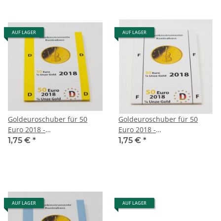
AUF LAGER
AUF LAGER
Goldeuroschuber für 50
Goldeuroschuber für 50
Euro 2018 -
Euro 2018 -
Musikinstrumente -
Musikinstrumente -
1,75 €
*
1,75 €
*
Kontrabass - D
Kontrabass - F
AUF LAGER
AUF LAGER