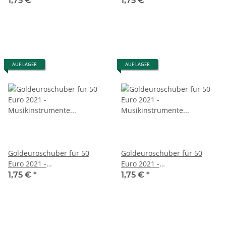
1,75 €
*
1,75 €
*
D
F
AUF LAGER
AUF LAGER
Goldeuroschuber für 50
Goldeuroschuber für 50
Euro 2021 -
Euro 2021 -
Musikinstrumente - Pauke -
Musikinstrumente - Pauke -
1,75 €
*
1,75 €
*
G
J