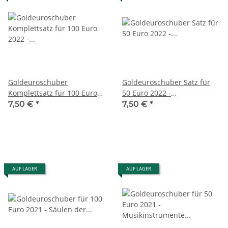
Goldeuroschuber
Goldeuroschuber Satz für
Komplettsatz für 100 Euro
50 Euro 2022 -
2022 - Säulen der
Musikinstrumente -
7,50 €
*
7,50 €
*
Demokratie - Freiheit -
Konzertgitarre - ADFGJ
ADFGJ
AUF LAGER
AUF LAGER