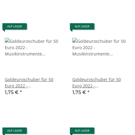
AUF LAGER
AUF LAGER
Goldeuroschuber für 50
Goldeuroschuber für 50
Euro 2022 -
Euro 2022 -
Musikinstrumente -
Musikinstrumente -
1,75 €
*
1,75 €
*
Konzertgitarre - G
Konzertgitarre - J
AUF LAGER
AUF LAGER