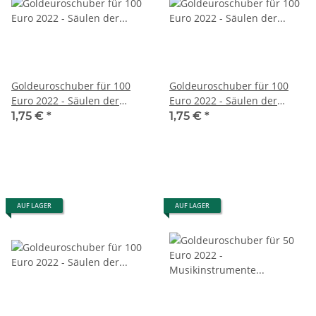
Goldeuroschuber für 100
Goldeuroschuber für 100
Euro 2022 - Säulen der
Euro 2022 - Säulen der
Demokratie - Freiheit - F
Demokratie - Freiheit - G
1,75 €
*
1,75 €
*
AUF LAGER
AUF LAGER