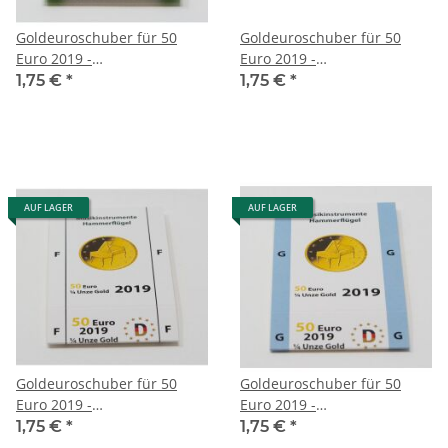
Goldeuroschuber für 50
Goldeuroschuber für 50
Euro 2019 -
Euro 2019 -
Musikinstrumente -
Musikinstrumente -
1,75 €
*
1,75 €
*
Hammerflügel - A
Hammerflügel - D
AUF LAGER
AUF LAGER
Goldeuroschuber für 50
Goldeuroschuber für 50
Euro 2019 -
Euro 2019 -
Musikinstrumente -
Musikinstrumente -
1,75 €
*
1,75 €
*
Hammerflügel - F
Hammerflügel - G