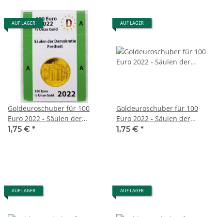
AUF LAGER
AUF LAGER
Goldeuroschuber für 100
Goldeuroschuber für 100
Euro 2022 - Säulen der
Euro 2022 - Säulen der
Demokratie - Freiheit - A
Demokratie - Freiheit - D
1,75 €
*
1,75 €
*
AUF LAGER
AUF LAGER