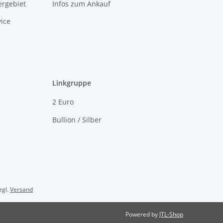
rgebiet
Infos zum Ankauf
ice
Linkgruppe
2 Euro
Bullion / Silber
zgl.
Versand
Powered by
JTL-Shop