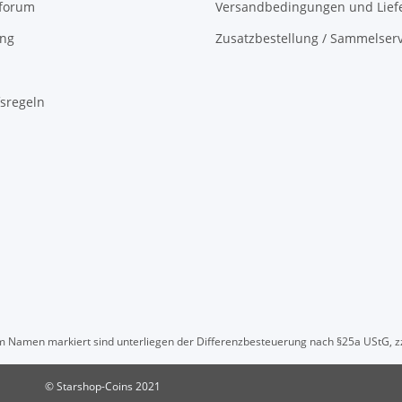
oforum
Versandbedingungen und Liefe
ing
Zusatzbestellung / Sammelserv
sregeln
" im Namen markiert sind unterliegen der Differenzbesteuerung nach §25a UStG, z
© Starshop-Coins 2021