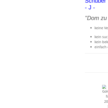
Schuber 
- J -
"Dom zu
keine V
kein su
kein bek
einfach