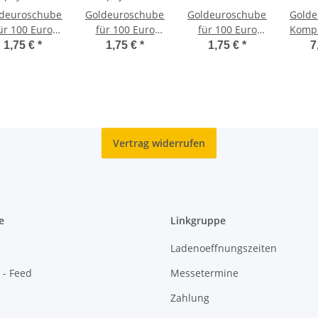
deuroschuber
Goldeuroschuber
Goldeuroschuber
Golde
ür 100 Euro
für 100 Euro
für 100 Euro
Kompl
19 - Dom zu
2019 - Dom zu
2011 "Wartburg"
100 E
1,75 €
*
1,75 €
*
1,75 €
*
7
Speyer - D
Speyer - G
adfg oder j D
Sä
Dem
Freih
Vertrag widerrufen
e
Linkgruppe
Ladenoeffnungszeiten
 - Feed
Messetermine
Zahlung