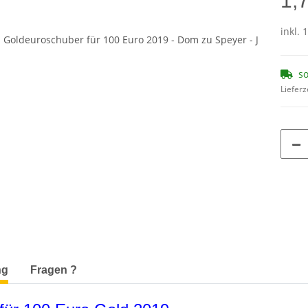
1,
inkl. 
so
Lieferz
terkarten anzeigen
ng
Fragen ?