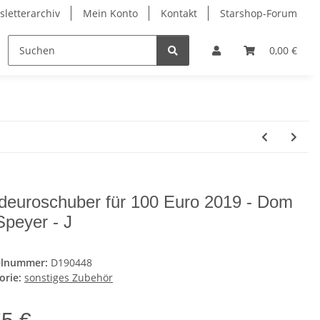
letterarchiv
Mein Konto
Kontakt
Starshop-Forum
ndermünzen
Neue Artikel
0,00 €
deuroschuber für 100 Euro 2019 - Dom
Speyer - J
elnummer:
D190448
orie:
sonstiges Zubehör