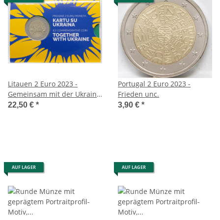
Litauen 2 Euro 2023 -
Portugal 2 Euro 2023 -
Gemeinsam mit der Ukraine
Frieden unc.
- BU Coincard
22,50 €
*
3,90 €
*
AUF LAGER
AUF LAGER