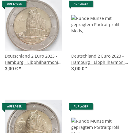
AUF LAGER
AUF LAGER
Deutschland 2 Euro 2023 -
Deutschland 2 Euro 2023 -
Hamburg - Elbphilharmonie
Hamburg - Elbphilharmonie
- A*
- D*
3,00 €
*
3,00 €
*
AUF LAGER
AUF LAGER