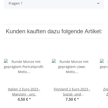
Fragen ?
Kunden kauften dazu folgende Artikel:
Italien 2 Euro 2023 -
Finnland 2 Euro 2023 -
Zy
Manzoni - unc.
Sozial- und
Z
Gesundheitsdienste
4,50 €
*
7,50 €
*
unc.