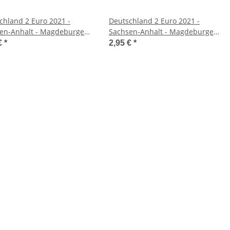
chland 2 Euro 2021 -
Deutschland 2 Euro 2021 -
en-Anhalt - Magdeburger
Sachsen-Anhalt - Magdeburger
 A*
Dom - D*
€
*
2,95 €
*