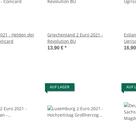
2021 - Helden der
Griechenland 2 Euro 2021 -
Estlan
incard
Revolution BU
Ugris
13,90 €
*
16,9
AUF LAGER
AUF 