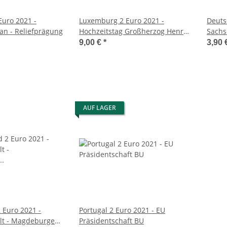
uro 2021 -
Luxemburg 2 Euro 2021 -
Deuts
an - Reliefprägung
Hochzeitstag Großherzog Henri -
Sachs
Fotoprägung
Dom -
9,00 €
*
3,90 
AUF LAGER
 Euro 2021 -
Portugal 2 Euro 2021 - EU
lt - Magdeburger
Präsidentschaft BU