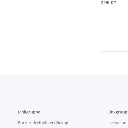
Dom - G*
2,95 €
*
Linkgruppe
Linkgrupp
Barrierefreiheitserklärung
Livesuche