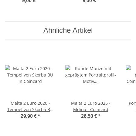
Großherzog Henri -
Reliefprägung
9,00 €
*
9,00 €
*
Fotoprägung
Ähnliche Artikel
Malta 2 Euro 2020 -
Malta 2 Euro 2025 -
Por
Tempel von Skorba BU
Mdina - Coincard
in Coincard
29,90 €
*
26,50 €
*