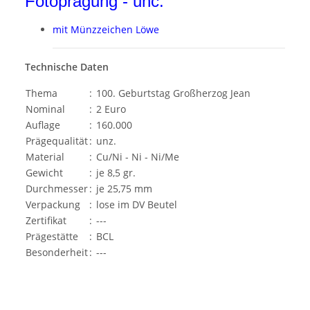
Fotoprägung - unc.
mit Münzzeichen Löwe
Technische Daten
Thema
:
100. Geburtstag Großherzog Jean
Nominal
:
2 Euro
Auflage
:
160.000
Prägequalität
:
unz.
Material
:
Cu/Ni - Ni - Ni/Me
Gewicht
:
je 8,5 gr.
Durchmesser
:
je 25,75 mm
Verpackung
:
lose im DV Beutel
Zertifikat
:
---
Prägestätte
:
BCL
Besonderheit
:
---