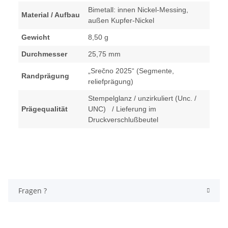
Bimetall: innen Nickel-Messing,
Material / Aufbau
außen Kupfer-Nickel
Gewicht
8,50 g
Durchmesser
25,75 mm
„Srečno 2025“ (Segmente,
Randprägung
reliefprägung)
Stempelglanz / unzirkuliert (Unc. /
Prägequalität
UNC) / Lieferung im
Druckverschlußbeutel
Fragen ?