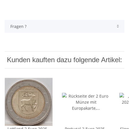
Fragen ?
Kunden kauften dazu folgende Artikel:
Lettland 2 Euro 2025 -
Portugal 2 Euro 2025 -
Slow