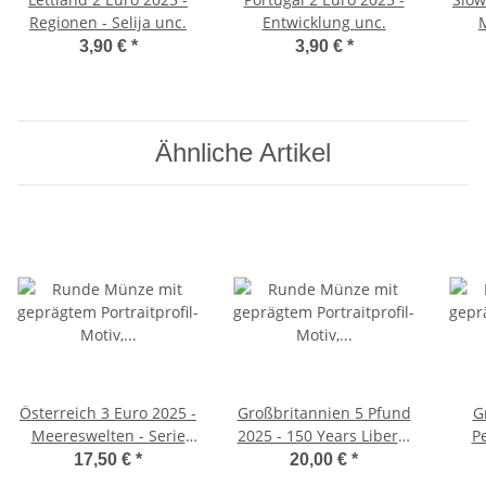
Regionen - Selija unc.
Entwicklung unc.
3,90 €
*
3,90 €
*
Ähnliche Artikel
Österreich 3 Euro 2025 -
Großbritannien 5 Pfund
G
Meereswelten - Serie
2025 - 150 Years Liberty
P
#10 - Leuchtkalmar
BU
P
17,50 €
*
20,00 €
*