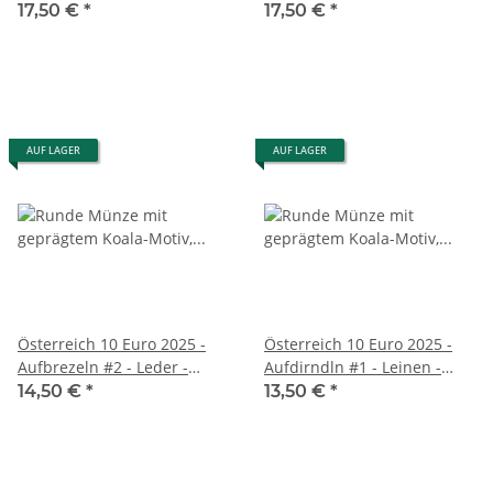
- Der Hippokamp
- Der Troll
17,50 €
*
17,50 €
*
AUF LAGER
AUF LAGER
Österreich 10 Euro 2025 -
Österreich 10 Euro 2025 -
Aufbrezeln #2 - Leder -
Aufdirndln #1 - Leinen -
Kupfer
Kupfer
14,50 €
*
13,50 €
*