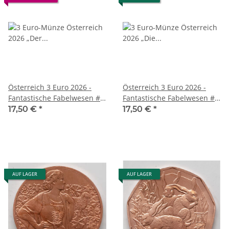
Österreich 3 Euro 2026 -
Österreich 3 Euro 2026 -
Fantastische Fabelwesen #4
Fantastische Fabelwesen #3
- Der Basilisk
- Die Elfe
17,50 €
*
17,50 €
*
AUF LAGER
AUF LAGER