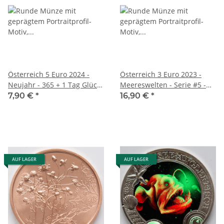
Österreich 5 Euro 2024 -
Österreich 3 Euro 2023 -
Neujahr - 365 + 1 Tag Glück-
Meereswelten - Serie #5 -
unc.
Steinkoralle
7,90 €
*
16,90 €
*
AUF LAGER
AUF LAGER