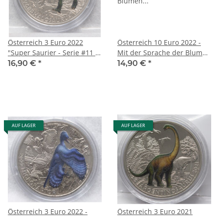
Österreich 3 Euro 2022
Österreich 10 Euro 2022 -
"Super Saurier - Serie #11 -
Mit der Sprache der Blumen
Pachycephalosaurus
#2 - Löwenzahn - Kupfer
16,90 €
*
14,90 €
*
Wyomingensis"
AUF LAGER
AUF LAGER
Österreich 3 Euro 2022 -
Österreich 3 Euro 2021