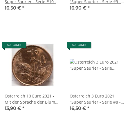
Super Saurier - Serie #10 -
"Super Saurier - Serie #9 -
Microraptor Gui
Argentinosaurus
16,50 €
*
16,90 €
*
Huinculensis"
AUF LAGER
AUF LAGER
Österreich 10 Euro 2021 -
Österreich 3 Euro 2021
Mit der Sprache der Blumen
"Super Saurier - Serie #8 -
#1 - Die Rose - Kupfer
Styracosaurus Albertensis"
13,90 €
*
16,50 €
*