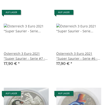
AUF LAGER
AUF LAGER
Österreich 3 Euro 2021
Österreich 3 Euro 2021
"Super Saurier - Serie #7 -
"Super Saurier - Serie #6 -
Deinonychus Antirrhopus"
Therizinosaurus
17,90 €
*
17,90 €
*
Cheloniformis "
AUF LAGER
AUF LAGER