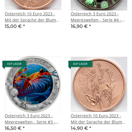
Österreich 10 Euro 2023 -
Österreich 3 Euro 2023 -
Mit der Sprache der Blumen
Meereswelten - Serie #4 -
#5 - Kamille - Kupfer
Anglerfisch
15,00 €
*
16,90 €
*
AUF LAGER
AUF LAGER
Österreich 3 Euro 2023 -
Österreich 10 Euro 2023 -
Meereswelten - Serie #3 -
Mit der Sprache der Blumen
Leuchtgarnele
#4 - Vergissmeinnicht -
16,50 €
*
14,90 €
*