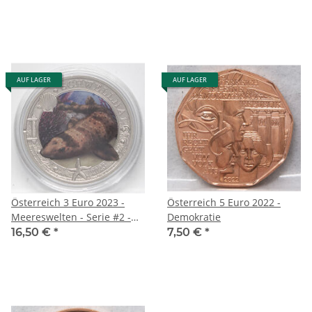
Kupfer
AUF LAGER
AUF LAGER
Österreich 3 Euro 2023 -
Österreich 5 Euro 2022 -
Meereswelten - Serie #2 -
Demokratie
Schwellhai
16,50 €
*
7,50 €
*