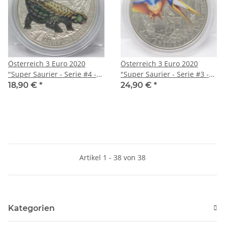
Österreich 3 Euro 2020
Österreich 3 Euro 2020
"Super Saurier - Serie #4 -
"Super Saurier - Serie #3 -
Ankylosaurus Magniventris "
Arambourgiania
18,90 €
*
24,90 €
*
Philadelphiae"
Artikel 1 - 38 von 38
Kategorien