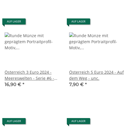
AUF LAGER
AUF LAGER
Österreich 3 Euro 2024 -
Österreich 5 Euro 2024 - Auf
Meereswelten - Serie #6 -
dem Weg - unc.
Malvenfarbiger Stinger
16,90 €
*
7,90 €
*
AUF LAGER
AUF LAGER