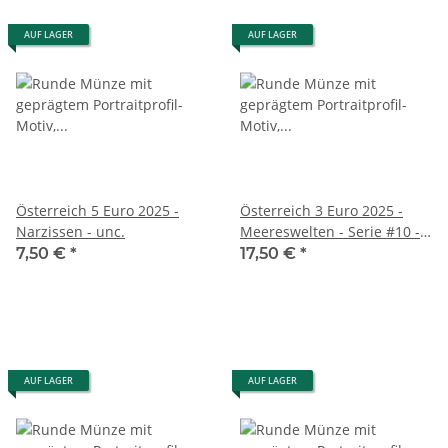
AUF LAGER
AUF LAGER
Österreich 5 Euro 2025 -
Österreich 3 Euro 2025 -
Narzissen - unc.
Meereswelten - Serie #10 -
Leuchtkalmar
7,50 €
*
17,50 €
*
AUF LAGER
AUF LAGER