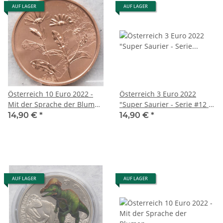
AUF LAGER
AUF LAGER
Österreich 10 Euro 2022 -
Österreich 3 Euro 2022
Mit der Sprache der Blumen
"Super Saurier - Serie #12 -
#3 - Ringelblume - Kupfer
Ornithomimus Velox"
14,90 €
*
14,90 €
*
AUF LAGER
AUF LAGER