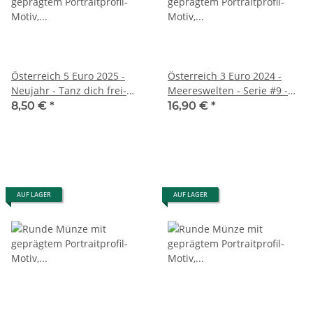
Österreich 5 Euro 2025 -
Österreich 3 Euro 2024 -
Neujahr - Tanz dich frei-
Meereswelten - Serie #9 -
unc.
Stechrochen
8,50 €
*
16,90 €
*
AUF LAGER
AUF LAGER