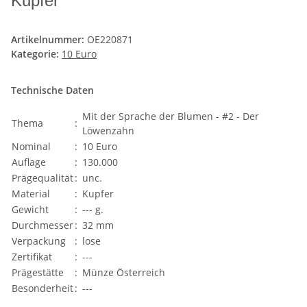
Kupfer
Artikelnummer:
OE220871
Kategorie:
10 Euro
Technische Daten
Mit der Sprache der Blumen - #2 - Der
Thema
:
Löwenzahn
Nominal
:
10 Euro
Auflage
:
130.000
Prägequalität
:
unc.
Material
:
Kupfer
Gewicht
:
--- g.
Durchmesser
:
32 mm
Verpackung
:
lose
Zertifikat
:
---
Prägestätte
:
Münze Österreich
Besonderheit
:
---