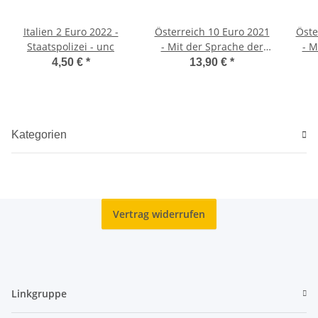
Italien 2 Euro 2022 -
Österreich 10 Euro 2021
Öste
Staatspolizei - unc
- Mit der Sprache der
- M
Blumen #1 - Die Rose -
Blu
4,50 €
*
13,90 €
*
Kupfer
Kategorien
Vertrag widerrufen
Linkgruppe