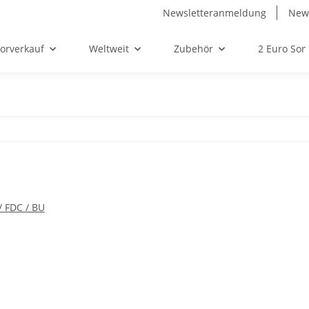
Newsletteranmeldung
News
orverkauf
Weltweit
Zubehör
2 Euro So
 FDC / BU