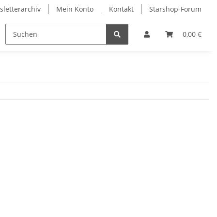
letterarchiv
Mein Konto
Kontakt
Starshop-Forum
ndermünzen
Neue Artikel
0,00 €