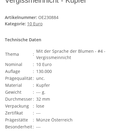
Vergissmeinnicht - Kupfer
Artikelnummer:
OE230884
Kategorie:
10 Euro
Technische Daten
Mit der Sprache der Blumen - #4 -
Thema
:
Vergissmeinnicht
Nominal
:
10 Euro
Auflage
:
130.000
Prägequalität
:
unc.
Material
:
Kupfer
Gewicht
:
--- g.
Durchmesser
:
32 mm
Verpackung
:
lose
Zertifikat
:
---
Prägestätte
:
Münze Österreich
Besonderheit
:
---