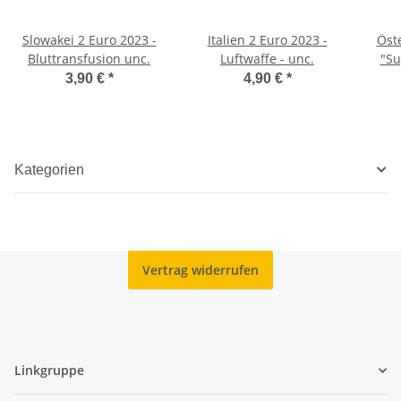
Slowakei 2 Euro 2023 -
Italien 2 Euro 2023 -
Öst
Bluttransfusion unc.
Luftwaffe - unc.
"Su
#1
3,90 €
*
4,90 €
*
Kategorien
Vertrag widerrufen
Linkgruppe