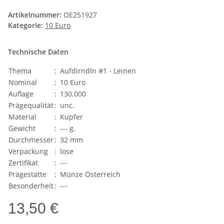
Artikelnummer:
OE251927
Kategorie:
10 Euro
Technische Daten
Thema
:
Aufdirndln #1 - Leinen
Nominal
:
10 Euro
Auflage
:
130.000
Prägequalität
:
unc.
Material
:
Kupfer
Gewicht
:
--- g.
Durchmesser
:
32 mm
Verpackung
:
lose
Zertifikat
:
---
Prägestätte
:
Münze Österreich
Besonderheit
:
---
13,50 €