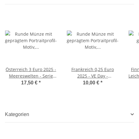
Österreich 3 Euro 2025 -
Frankreich 0,25 Euro
Fin
Meereswelten - Serie
2025 - VE Day -
Leichtath
#10 - Leuchtkalmar
Frankreich
17,50 €
*
10,00 €
*
Kategorien