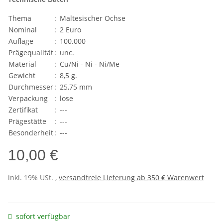
Thema
:
Maltesischer Ochse
Nominal
:
2 Euro
Auflage
:
100.000
Prägequalität
:
unc.
Material
:
Cu/Ni - Ni - Ni/Me
Gewicht
:
8,5 g.
Durchmesser
:
25,75 mm
Verpackung
:
lose
Zertifikat
:
---
Prägestätte
:
---
Besonderheit
:
---
10,00 €
inkl. 19% USt. ,
versandfreie Lieferung ab 350 € Warenwert
sofort verfügbar