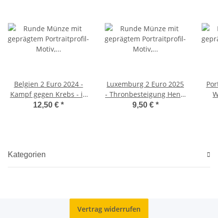
Belgien 2 Euro 2024 -
Luxemburg 2 Euro 2025
Por
Kampf gegen Krebs - in
- Thronbesteigung Henri
W
franz. Coincard
- unc.
12,50 €
*
9,50 €
*
Kategorien
Vertrag widerrufen