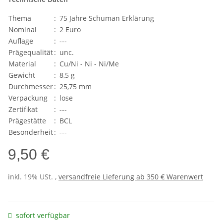
Thema
:
75 Jahre Schuman Erklärung
Nominal
:
2 Euro
Auflage
:
---
Prägequalität
:
unc.
Material
:
Cu/Ni - Ni - Ni/Me
Gewicht
:
8,5 g
Durchmesser
:
25,75 mm
Verpackung
:
lose
Zertifikat
:
---
Prägestätte
:
BCL
Besonderheit
:
---
9,50 €
inkl. 19% USt. ,
versandfreie Lieferung ab 350 € Warenwert
sofort verfügbar