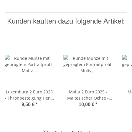
Kunden kauften dazu folgende Artikel:
Luxemburg 2 Euro 2025
Malta 2 Euro 2025 -
Ma
- Thronbesteigung Henri
Maltesischer Ochse -
- unc.
unc
9,50 €
*
10,00 €
*