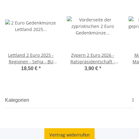
Lettland 2 Euro 2025 -
Zypern 2 Euro 2026 -
Ma
Regionen - Selija - BU
Ratspräsidentschaft -
Ma
Coincard
unc.
18,50 €
*
3,90 €
*
Kategorien
Vertrag widerrufen