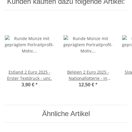
Kunden kauften dazu folgende Artikel:
Estland 2 Euro 2025 -
Belgien 2 Euro 2025 -
Slo
Erster Textdruck - unc.
Nationallotterie - in
franz. Coincard
3,90 €
*
12,50 €
*
Ähnliche Artikel