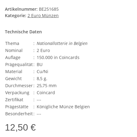
Artikelnummer:
BE251685
Kategorie:
2 Euro Münzen
Technische Daten
Thema
:
Nationallotterie in Belgien
Nominal
:
2 Euro
Auflage
:
150.000 in Coincards
Prägequalität
:
BU
Material
:
Cu/Ni
Gewicht
:
8,5 g.
Durchmesser
:
25,75 mm
Verpackung
:
Coincard
Zertifikat
:
---
Prägestätte
:
Königliche Münze Belgien
Besonderheit
:
---
12,50 €