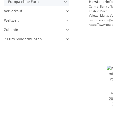
Europa ohne Euro
Herstellerinf
Central Bank of 
Vorverkauf
Castille Place
Valetta, Malta, 
Weltweit
customercare@m
https://www.mal
Zubehör
2 Euro Sondermünzen
M
20