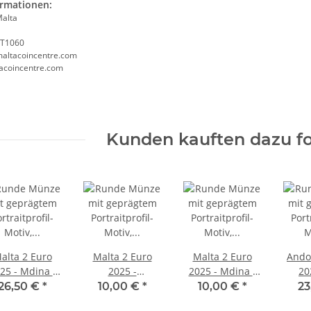
ormationen:
Malta
VLT1060
altacoincentre.com
tacoincentre.com
Kunden kauften dazu fo
alta 2 Euro
Malta 2 Euro
Malta 2 Euro
Ando
25 - Mdina -
2025 -
2025 - Mdina -
20
Coincard
Maltesischer
unc
Mou
26,50 €
*
10,00 €
*
10,00 €
*
23
Ochse - unc