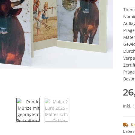
Them
Nomi
Aufla
Präge
Mater
Gewic
Durc
Verp
Zertif
Präge
Beson
26
inkl. 
K
Lieferz