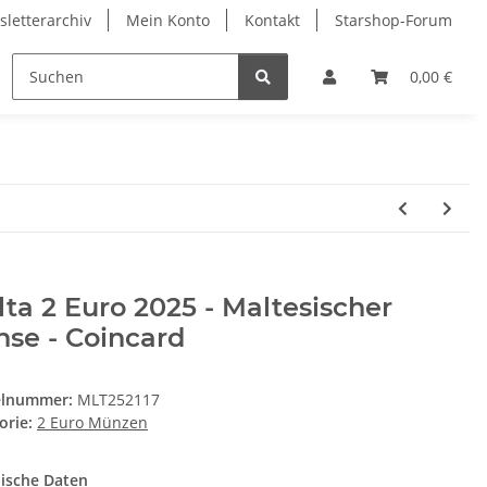
letterarchiv
Mein Konto
Kontakt
Starshop-Forum
Neue Artikel
0,00 €
ta 2 Euro 2025 - Maltesischer
se - Coincard
elnummer:
MLT252117
orie:
2 Euro Münzen
ische Daten