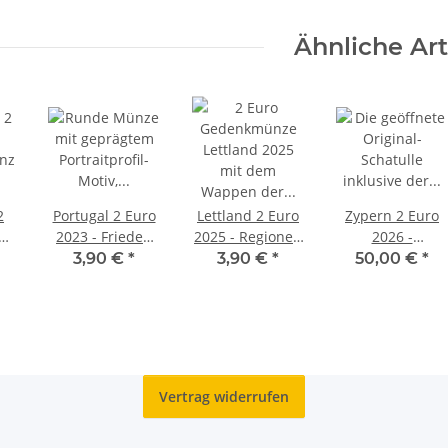
Ähnliche Art
2
Portugal 2 Euro
Lettland 2 Euro
Zypern 2 Euro
2023 - Frieden
2025 - Regionen
2026 -
nz
unc.
- Selija unc.
Ratspräsidentsc
3,90 €
*
3,90 €
*
50,00 €
*
- PP
ng
Vertrag widerrufen