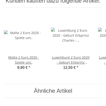
Kunden kauften dazu folgende Artikel:
Malta 2 Euro 2020 -
Luxemburg 2 Euro 2020
Lux
Spiele unc.
- Geburt Erbprinz
-
Charles - Fotoprägung
Char
9,90 €
*
12,50 €
*
Ähnliche Artikel