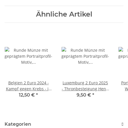
Ähnliche Artikel
Belgien 2 Euro 2024 -
Luxemburg 2 Euro 2025
Por
Kampf gegen Krebs - in
- Thronbesteigung Henri
W
niederl. Coincard
- unc.
12,50 €
*
9,50 €
*
Kategorien