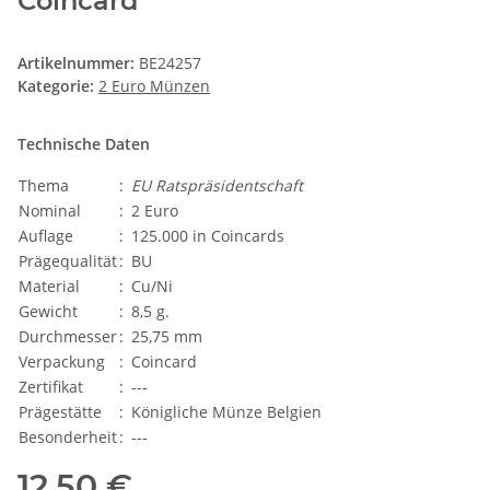
Coincard
Artikelnummer:
BE24257
Kategorie:
2 Euro Münzen
Technische Daten
Thema
:
EU Ratspräsidentschaft
Nominal
:
2 Euro
Auflage
:
125.000 in Coincards
Prägequalität
:
BU
Material
:
Cu/Ni
Gewicht
:
8,5 g.
Durchmesser
:
25,75 mm
Verpackung
:
Coincard
Zertifikat
:
---
Prägestätte
:
Königliche Münze Belgien
Besonderheit
:
---
12,50 €