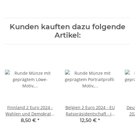
Kunden kauften dazu folgende
Artikel:
Finnland 2 Euro 2024 -
Belgien 2 Euro 2024 - EU
Deu
Wahlen und Demokratie
Ratspräsidentschaft - in
20
unc.
franz. Coincard
8,50 €
*
12,50 €
*
Kö