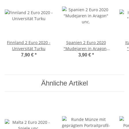
Finnland 2 Euro 2020 -
Spanien 2 Euro 2020
I
Universität Turku
"Mudejaren in Aragon"
unc.
7,90 €
*
3,90 €
*
Ähnliche Artikel