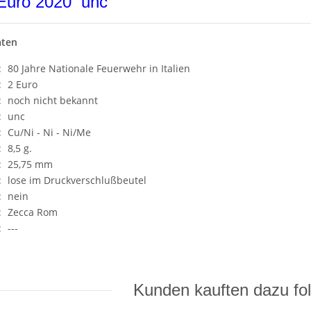
2 Euro 2020 unc
aten
:
80 Jahre Nationale Feuerwehr in Italien
:
2 Euro
:
noch nicht bekannt
:
unc
:
Cu/Ni - Ni - Ni/Me
:
8,5 g.
:
25,75 mm
:
lose im Druckverschlußbeutel
:
nein
:
Zecca Rom
:
---
Kunden kauften dazu fol