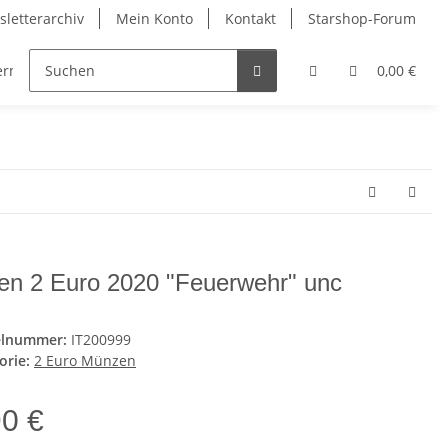
letterarchiv
Mein Konto
Kontakt
Starshop-Forum
dermünzen
Neue Artikel
0,00 €
lien 2 Euro 2020 "Feuerwehr" unc
elnummer:
IT200999
orie:
2 Euro Münzen
90 €