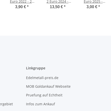
Euro 2022 - 20
2 Euro 2024 -
Euro 2025 -
Jahre Euro
Mecklenburg-
Saarland -
3,90 €
*
13,50 €
*
3,00 €
*
Bargeld -Jaques
Vorpommern -
Saarschleife - J*
Chirac- unc.
Königsstuhl -
ADFGJ*
Linkgruppe
Edelmetall-preis.de
MOB Goldankauf Webseite
Pruefung auf Echtheit
rgebiet
Infos zum Ankauf