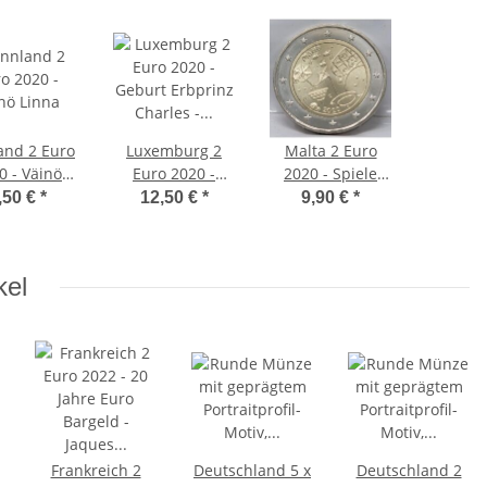
and 2 Euro
Luxemburg 2
Malta 2 Euro
0 - Väinö
Euro 2020 -
2020 - Spiele
Linna
Geburt Erbprinz
unc.
,50 €
*
12,50 €
*
9,90 €
*
Charles -
Reliefprägung
kel
Frankreich 2
Deutschland 5 x
Deutschland 2