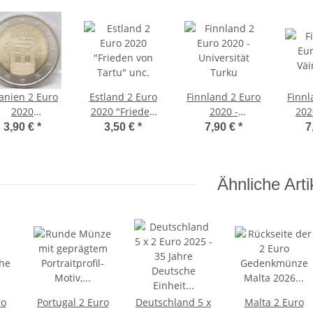
anien 2 Euro
Estland 2 Euro
Finnland 2 Euro
Finnl
2020
2020 "Frieden
2020 -
202
udejaren in
von Tartu" unc.
Universität
3,90 €
*
3,50 €
*
7,90 €
*
7
ragon" unc.
Turku
Ähnliche Arti
ro
Portugal 2 Euro
Deutschland 5 x
Malta 2 Euro