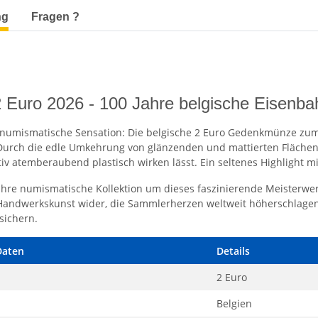
terkarten anzeigen
ng
Fragen ?
2 Euro 2026 - 100 Jahre belgische Eisenba
 numismatische Sensation: Die belgische 2 Euro Gedenkmünze zum
. Durch die edle Umkehrung von glänzenden und mattierten Flächen 
iv atemberaubend plastisch wirken lässt. Ein seltenes Highlight mi
Ihre numismatische Kollektion um dieses faszinierende Meisterwerk
Handwerkskunst wider, die Sammlerherzen weltweit höherschlagen 
sichern.
Daten
Details
2 Euro
Belgien