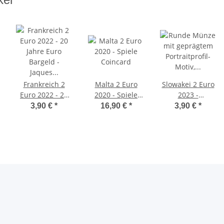
Frankreich 2
Malta 2 Euro
Slowakei 2 Euro
Euro 2022 - 20
2020 - Spiele
2023 -
Jahre Euro
Coincard
Bluttransfusion
3,90 €
*
16,90 €
*
3,90 €
*
Bargeld -Jaques
unc.
Chirac- unc.