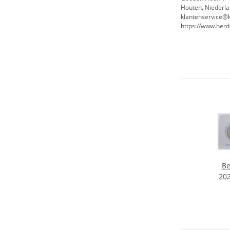
Houten, Niederla
klantenservice@
https://www.her
Be
202
Ei