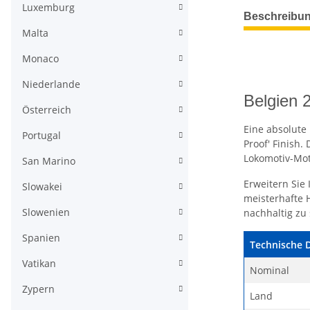
Luxemburg
weitere Regis
Beschreibu
Malta
Monaco
Niederlande
Belgien 
Österreich
Eine absolute
Portugal
Proof' Finish
Lokomotiv-Mot
San Marino
Erweitern Sie 
Slowakei
meisterhafte 
Slowenien
nachhaltig zu 
Spanien
Technische 
Vatikan
Nominal
Zypern
Land