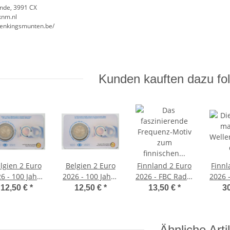
nde, 3991 CX
knm.nl
denkingsmunten.be/
Kunden kauften dazu fol
lgien 2 Euro
Belgien 2 Euro
Finnland 2 Euro
Finnl
6 - 100 Jahre
2026 - 100 Jahre
2026 - FBC Radio
2026 
belgische
belgische
BU Coincard -
12,50 €
*
12,50 €
*
13,50 €
*
3
senbahn - in
Eisenbahn - in
finnische
niederl.
franz. Coincard
Version
Coincard
Ähnliche Arti