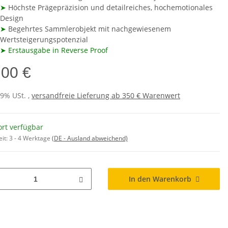
➤
Höchste Prägepräzision und detailreiches, hochemotionales
Design
➤
Begehrtes Sammlerobjekt mit nachgewiesenem
Wertsteigerungspotenzial
➤ Erstausgabe in Reverse Proof
,00 €
19% USt. ,
versandfreie Lieferung ab 350 € Warenwert
ort verfügbar
eit:
3 - 4 Werktage
(DE - Ausland abweichend)
In den Warenkorb