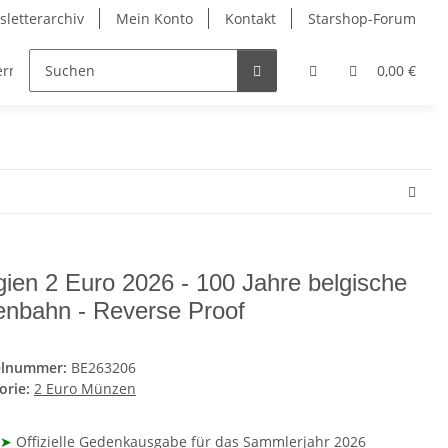
letterarchiv
Mein Konto
Kontakt
Starshop-Forum
dermünzen
Neue Artikel
0,00 €
gien 2 Euro 2026 - 100 Jahre belgische
enbahn - Reverse Proof
elnummer:
BE263206
orie:
2 Euro Münzen
➤
Offizielle Gedenkausgabe für das Sammlerjahr 2026