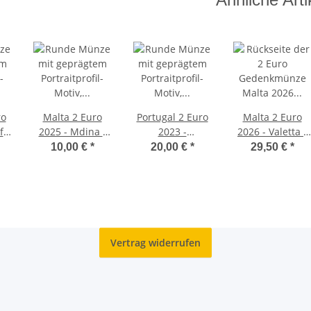
ro
Malta 2 Euro
Portugal 2 Euro
Malta 2 Euro
f
2025 - Mdina -
2023 -
2026 - Valetta -
 in
unc
Weltjugendtag
BU Coincard
10,00 €
*
20,00 €
*
29,50 €
*
rd
BU
Vertrag widerrufen