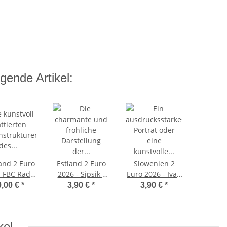
gende Artikel:
and 2 Euro
Estland 2 Euro
Slowenien 2
- FBC Radio
2026 - Sipsik -
Euro 2026 - Ivan
PP
unc.
Cankar - unc.
0,00 €
*
3,90 €
*
3,90 €
*
kel