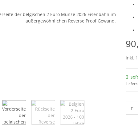
90
inkl. 
sof
Lieferz