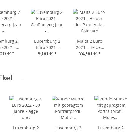
emburg 2
Luxemburg 2
Malta 2 Euro
o 2021 -
Euro 2021 -
2021 - Helden
erzog Jean
Großherzog Jean
der Pandemie -
,00 €
*
9,00 €
*
74,90 €
*
toprägung
- Reliefprägung
Coincard
ikel
Luxemburg 2
Luxemburg 2
Luxemburg 2