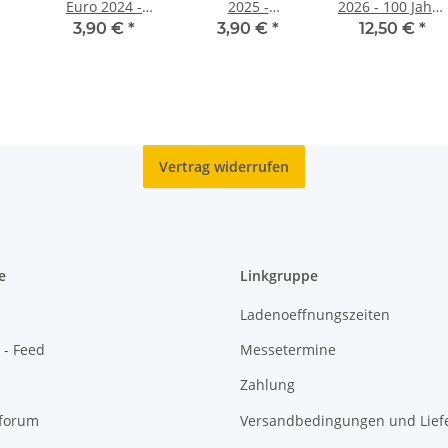
Euro 2024 -
2025 -
2026 - 100 Jahre
-
Nationalbibliothek
Entwicklung
belgische
3,90 €
*
3,90 €
*
12,50 €
*
- unc.*
unc.
Eisenbahn - in
franz. Coincard
Vertrag widerrufen
e
Linkgruppe
Ladenoeffnungszeiten
 - Feed
Messetermine
Zahlung
oforum
Versandbedingungen und Liefe