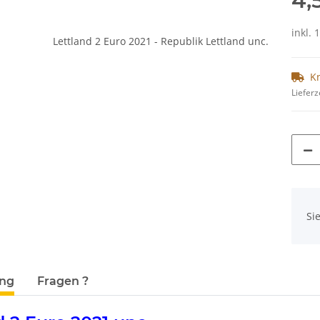
4,
inkl. 
K
Lieferz
x
Si
terkarten anzeigen
ung
Fragen ?