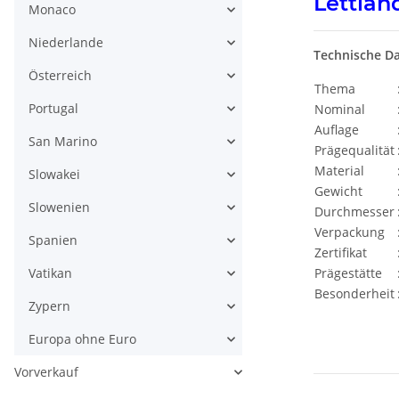
Lettlan
Monaco
Niederlande
Technische D
Österreich
Thema
Portugal
Nominal
Auflage
San Marino
Prägequalität
Material
Slowakei
Gewicht
Slowenien
Durchmesser
Verpackung
Spanien
Zertifikat
Vatikan
Prägestätte
Besonderheit
Zypern
Europa ohne Euro
Vorverkauf