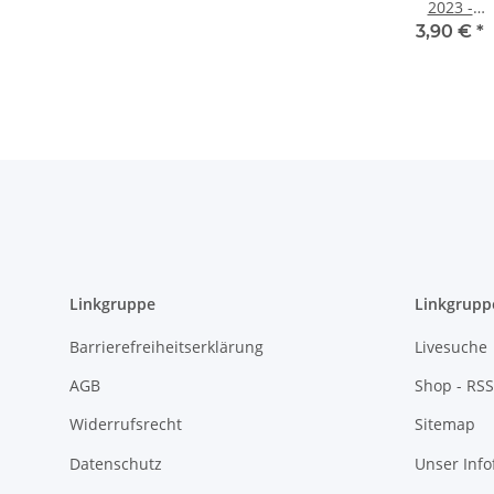
2023 -
Postkutsche 
3,90 €
*
unc.
Linkgruppe
Linkgrupp
Barrierefreiheitserklärung
Livesuche
AGB
Shop - RSS
Widerrufsrecht
Sitemap
Datenschutz
Unser Inf