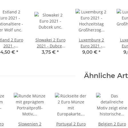
tland 2 Euro
Slowakei 2 Euro
Luxemburg 2
Lux
2021 -
2021 - Dubcek
Euro 2021 -
Eur
tionaltiere -
unc.
Hochzeitstag
Großh
4,50 €
*
3,75 €
*
9,00 €
*
9
er Wolf unc.
Großherzog
- Fo
Henri -
Fotoprägung
Ähnliche Art
ro
Slowenien 2
Portugal 2 Euro
Belgien 2 Euro