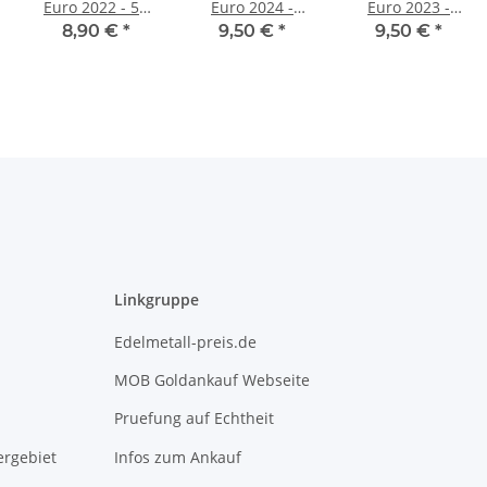
Euro 2022 - 50
Euro 2024 -
Euro 2023 -
Jahre Flagge
Guillaume II.
Henry / IOC unc.
8,90 €
*
9,50 €
*
9,50 €
*
unc.
unc.
Linkgruppe
Edelmetall-preis.de
MOB Goldankauf Webseite
Pruefung auf Echtheit
rgebiet
Infos zum Ankauf