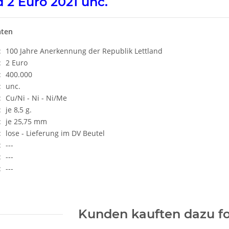
d 2 Euro 2021 unc.
aten
:
100 Jahre Anerkennung der Republik Lettland
:
2 Euro
:
400.000
:
unc.
:
Cu/Ni - Ni - Ni/Me
:
je 8,5 g.
:
je 25,75 mm
:
lose - Lieferung im DV Beutel
:
---
:
---
:
---
Kunden kauften dazu fo