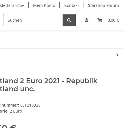
letterarchiv
Mein Konto
Kontakt
Starshop-Forum
ndermünzen
Neue Artikel
0,00 €
tland 2 Euro 2021 - Republik
tland unc.
elnummer:
LET210928
orie:
2 Euro