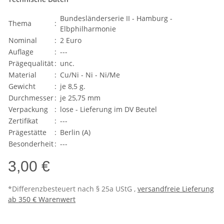
Bundesländerserie II - Hamburg -
Thema
:
Elbphilharmonie
Nominal
:
2 Euro
Auflage
:
---
Prägequalität
:
unc.
Material
:
Cu/Ni - Ni - Ni/Me
Gewicht
:
je 8,5 g.
Durchmesser
:
je 25,75 mm
Verpackung
:
lose - Lieferung im DV Beutel
Zertifikat
:
---
Prägestätte
:
Berlin (A)
Besonderheit
:
---
3,00 €
*Differenzbesteuert nach § 25a UStG ,
versandfreie Lieferung
ab 350 € Warenwert