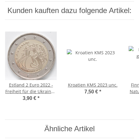
Kunden kauften dazu folgende Artikel:
Estland 2 Euro 2022 -
Kroatien KMS 2023 unc.
Fin
Freiheit für die Ukraine -
Natu
7,50 €
*
unc.
3,90 €
*
Ähnliche Artikel