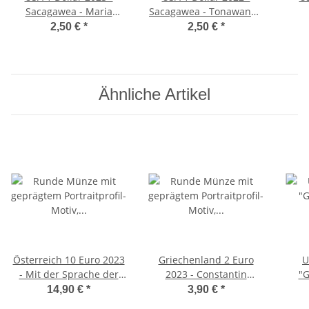
Sacagawea - Maria
Sacagawea - Tonawanda
Tallchief - Ballerina - P -
Seneca- D - unc.*
Staa
2,50 €
*
2,50 €
*
unc.*
Ähnliche Artikel
Österreich 10 Euro 2023
Griechenland 2 Euro
U
- Mit der Sprache der
2023 - Constantin
"G
Blumen #4 -
Carathéodory - unc.
14,90 €
*
3,90 €
*
Vergissmeinnicht -