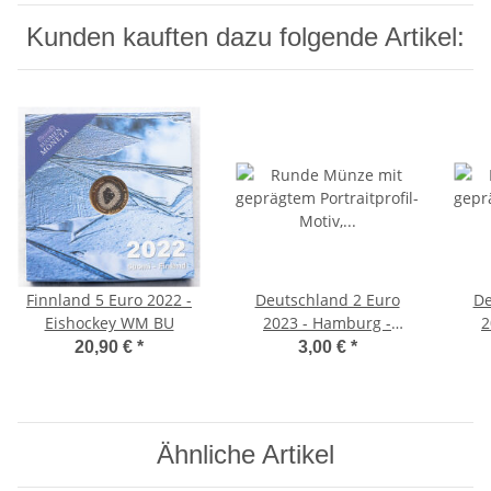
Kunden kauften dazu folgende Artikel:
Finnland 5 Euro 2022 -
Deutschland 2 Euro
De
Eishockey WM BU
2023 - Hamburg -
2
Elbphilharmonie - D*
Elb
20,90 €
*
3,00 €
*
Ähnliche Artikel