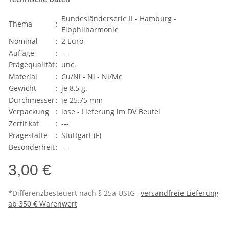
Bundesländerserie II - Hamburg -
Thema
:
Elbphilharmonie
Nominal
:
2 Euro
Auflage
:
---
Prägequalität
:
unc.
Material
:
Cu/Ni - Ni - Ni/Me
Gewicht
:
je 8,5 g.
Durchmesser
:
je 25,75 mm
Verpackung
:
lose - Lieferung im DV Beutel
Zertifikat
:
---
Prägestätte
:
Stuttgart (F)
Besonderheit
:
---
3,00 €
*Differenzbesteuert nach § 25a UStG ,
versandfreie Lieferung
ab 350 € Warenwert