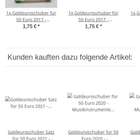
1x
Goldeuroschuber für
1x
Goldeuroschuber für
1x
G
50 Euro 2017 -
50 Euro 2017 -
Lutherrose - A
Lutherrose - D
1,75 €
*
1,75 €
*
Kunden kauften dazu folgende Artikel:
Goldeuroschuber Satz
Goldeuroschuber für 50
Gold
für 50 Euro 2021 -
Euro 2020 -