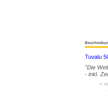
weitere Regis
Beschreibu
Tuvalu 5
"Die Welt
- inkl. Z
1/