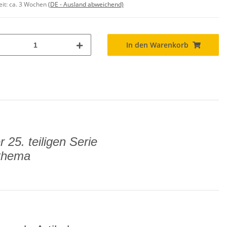
eit:
ca. 3 Wochen
(DE - Ausland abweichend)
In den Warenkorb
 25. teiligen Serie
lthema