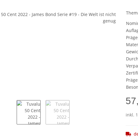
Them
Nomi
Aufla
Präge
Mater
Gewic
Durc
Verp
Zertif
Präge
Beson
57
inkl. 
d