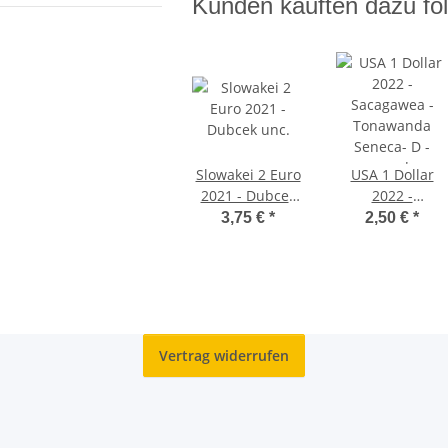
Kunden kauften dazu fol
Slowakei 2 Euro
USA 1 Dollar
2021 - Dubcek
2022 -
unc.
Sacagawea -
3,75 €
*
2,50 €
*
Tonawanda
Seneca- D -
unc.*
Vertrag widerrufen