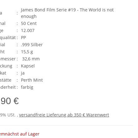
James Bond Film Serie #19 - The World is not
a
:
enough
nal
:
50 Cent
ge
:
12.007
qualität
:
PP
ial
:
.999 Silber
ht
:
15,5 g
hmesser
:
32,6 mm
ackung
:
Kapsel
ikat
:
ja
stätte
:
Perth Mint
derheit
:
farbig
,90 €
19% USt. ,
versandfreie Lieferung ab 350 € Warenwert
emnächst auf Lager