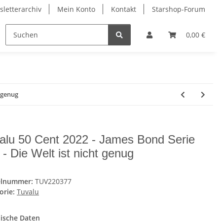
letterarchiv
Mein Konto
Kontakt
Starshop-Forum
ndermünzen
Neue Artikel
0,00 €
t genug
alu 50 Cent 2022 - James Bond Serie
 - Die Welt ist nicht genug
elnummer:
TUV220377
orie:
Tuvalu
ische Daten