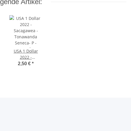
gende Artikel:
USA 1 Dollar
2022 -
Sacagawea -
2,50 €
*
Tonawanda
Seneca- P -
unc.*