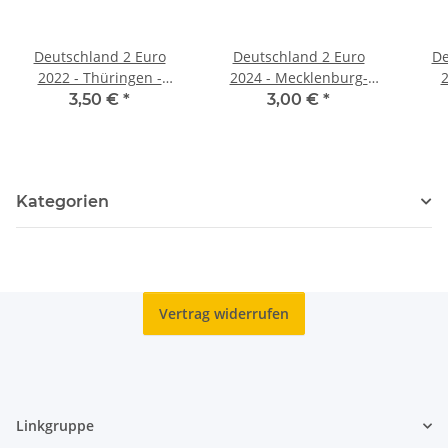
Deutschland 2 Euro
Deutschland 2 Euro
De
2022 - Thüringen -
2024 - Mecklenburg-
2
Wartburg - G*
Vorpommern -
S
3,50 €
*
3,00 €
*
Königsstuhl - J*
Kategorien
Vertrag widerrufen
Linkgruppe