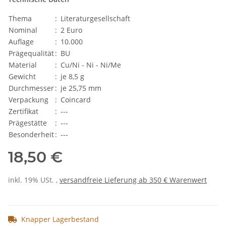
Thema
:
Literaturgesellschaft
Nominal
:
2 Euro
Auflage
:
10.000
Prägequalität
:
BU
Material
:
Cu/Ni - Ni - Ni/Me
Gewicht
:
je 8,5 g
Durchmesser
:
je 25,75 mm
Verpackung
:
Coincard
Zertifikat
:
---
Prägestätte
:
---
Besonderheit
:
---
18,50 €
inkl. 19% USt. ,
versandfreie Lieferung ab 350 € Warenwert
Knapper Lagerbestand