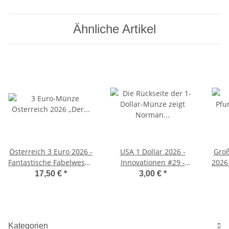
Ähnliche Artikel
Österreich 3 Euro 2026 -
USA 1 Dollar 2026 -
Groß
Fantastische Fabelwesen
Innovationen #29 -
2026 
#2 - Der Hippokamp
Norman Borlaug - Iowa -
17,50 €
*
3,00 €
*
D
Kategorien