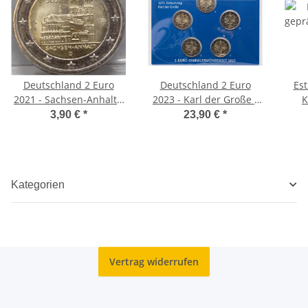
Deutschland 2 Euro
Deutschland 2 Euro
Est
2021 - Sachsen-Anhalt -
2023 - Karl der Große -
K
Magdeburger Dom - A*
ST
3,90 €
*
23,90 €
*
Kategorien
Vertrag widerrufen