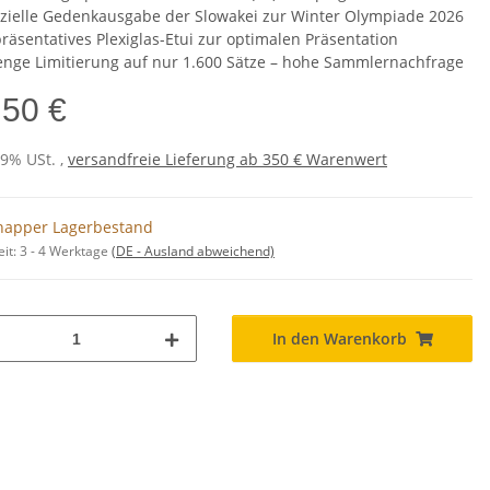
izielle Gedenkausgabe der Slowakei zur Winter Olympiade 2026
äsentatives Plexiglas-Etui zur optimalen Präsentation
enge Limitierung auf nur 1.600 Sätze – hohe Sammlernachfrage
,50 €
19% USt. ,
versandfreie Lieferung ab 350 € Warenwert
napper Lagerbestand
eit:
3 - 4 Werktage
(DE - Ausland abweichend)
In den Warenkorb