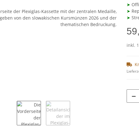
➤
Off
➤
Repr
➤
Str
59
inkl. 
K
Lieferz