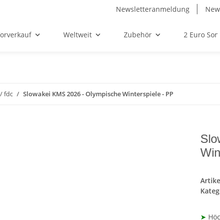
Newsletteranmeldung
News
orverkauf
Weltweit
Zubehör
2 Euro So
/ fdc
Slowakei KMS 2026 - Olympische Winterspiele - PP
Slo
Win
Artik
Kateg
➤
Höch