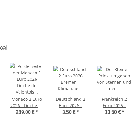
kel
Monaco 2 Euro
Deutschland 2
Frankreich 2
2026 - Duche de
Euro 2026 -
Euro 2026 -
Valentois - PP*
Bremen -
Kleiner Prinz mit
289,00 €
*
3,50 €
*
13,50 €
*
Klimahaus
Flugzeug - BU
Bremerhaven -
A*