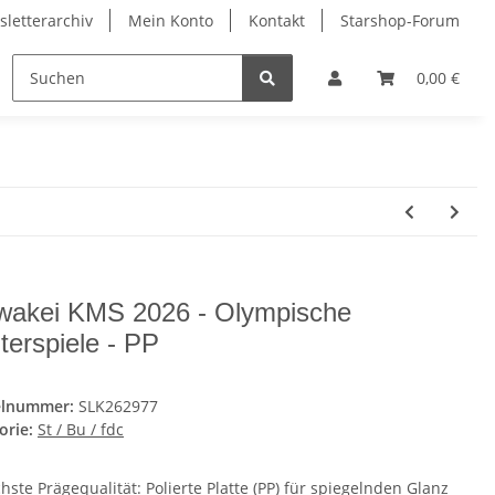
letterarchiv
Mein Konto
Kontakt
Starshop-Forum
ndermünzen
Neue Artikel
0,00 €
wakei KMS 2026 - Olympische
terspiele - PP
elnummer:
SLK262977
orie:
St / Bu / fdc
ste Prägequalität: Polierte Platte (PP) für spiegelnden Glanz