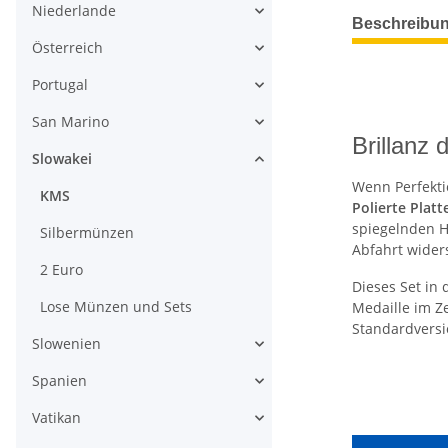
Niederlande
weitere Regis
Beschreibu
Österreich
Portugal
San Marino
Brillanz
Slowakei
Wenn Perfektio
KMS
Polierte Platt
spiegelnden H
Silbermünzen
Abfahrt widers
2 Euro
Dieses Set in
Lose Münzen und Sets
Medaille im Ze
Standardversio
Slowenien
Spanien
Vatikan