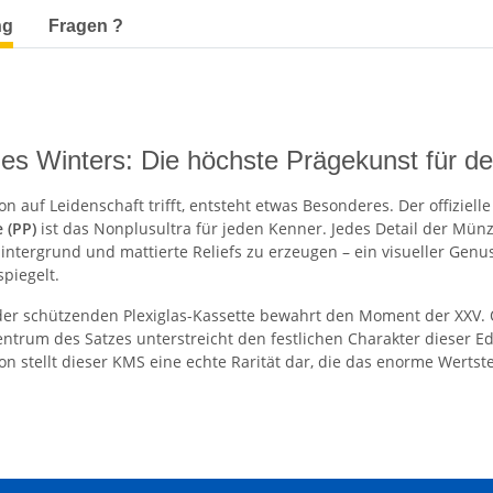
terkarten anzeigen
ng
Fragen ?
 des Winters: Die höchste Prägekunst für d
n auf Leidenschaft trifft, entsteht etwas Besonderes. Der offizie
e (PP)
ist das Nonplusultra für jeden Kenner. Jedes Detail der Mün
intergrund und mattierte Reliefs zu erzeugen – ein visueller Genu
piegelt.
 der schützenden Plexiglas-Kassette bewahrt den Moment der XXV. O
ntrum des Satzes unterstreicht den festlichen Charakter dieser Ed
n stellt dieser KMS eine echte Rarität dar, die das enorme Wertst