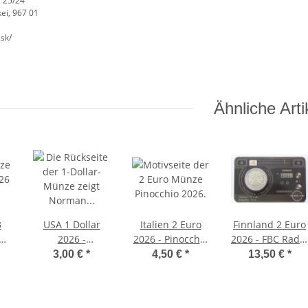
 25/24
ei, 967 01
.sk/
Ähnliche Arti
3
USA 1 Dollar
Italien 2 Euro
Finnland 2 Euro
2026 -
2026 - Pinocchio
2026 - FBC Radio
e
Innovationen
- unc
BU Coincard -
3,00 €
*
4,50 €
*
13,50 €
*
 -
#29 - Norman
finnische
mp
Borlaug - Iowa -
Version
D