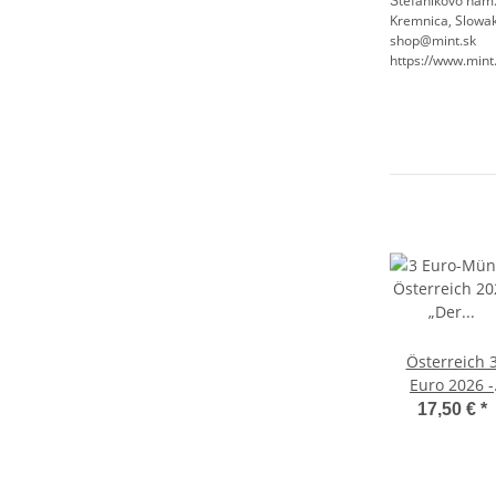
Štefánikovo nám.
Kremnica, Slowak
shop@mint.sk
https://www.mint
Österreich 
Euro 2026 -
Fantastisch
17,50 €
*
Fabelwesen #2
Der Hippoka