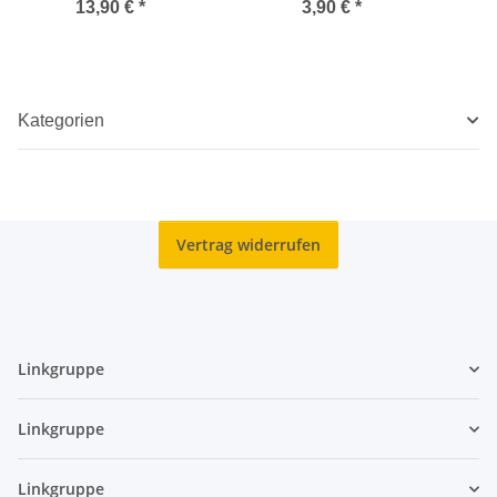
Klimahaus Bremerhaven
(Kleinlitauen) - unc.
13,90 €
*
3,90 €
*
- ADFGJ*
Kategorien
Vertrag widerrufen
Linkgruppe
Linkgruppe
Linkgruppe