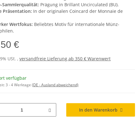
-Sammlerqualität:
Prägung in Brillant Uncirculated (BU).
e Präsentation:
In der originalen Coincard der Monnaie de
rker Wertfokus:
Beliebtes Motiv für internationale Münz-
philen.
,50 €
19% USt. ,
versandfreie Lieferung ab 350 € Warenwert
ort verfügbar
eit:
3 - 4 Werktage
(DE - Ausland abweichend)
In den Warenkorb