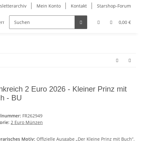
letterarchiv
Mein Konto
Kontakt
Starshop-Forum
dermünzen
Neue Artikel
0,00 €
nkreich 2 Euro 2026 - Kleiner Prinz mit
h - BU
elnummer:
FR262949
orie:
2 Euro Münzen
erarisches Motiv:
Offizielle Ausgabe „Der Kleine Prinz mit Buch“.