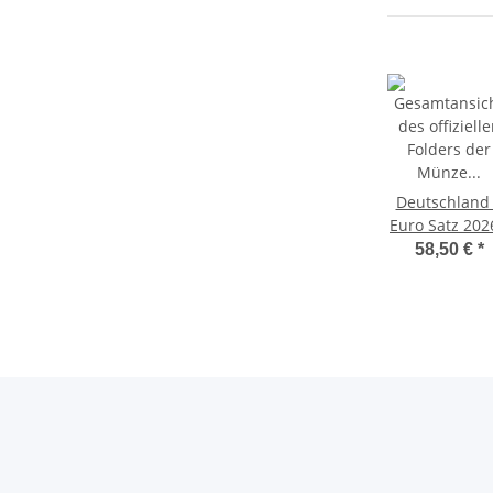
Deutschland
Euro Satz 202
Konrad
58,50 €
*
Adenauer - 