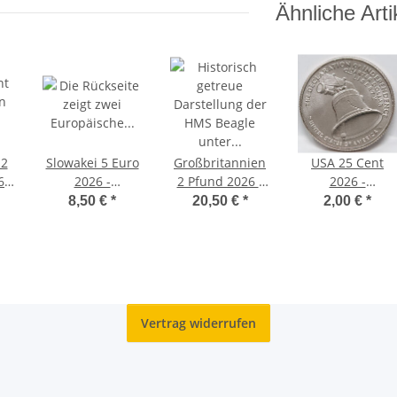
Ähnliche Arti
 2
Slowakei 5 Euro
Großbritannien
USA 25 Cent
6 -
2026 -
2 Pfund 2026 -
2026 -
Sumpfschildkröte
HMS Beagle
Unabhängigkeit
8,50 €
*
20,50 €
*
2,00 €
*
PP
Cu/Ni
- D
Vertrag widerrufen