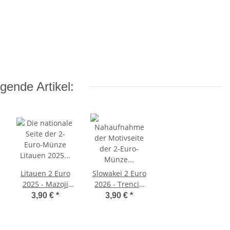
gende Artikel:
Litauen 2 Euro
Slowakei 2 Euro
2025 - Mazoji
2026 - Trencin
Lietuva
unc.
3,90 €
*
3,90 €
*
(Kleinlitauen) -
unc.