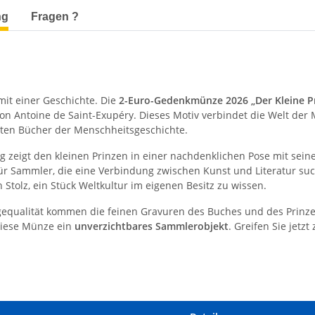
terkarten anzeigen
ng
Fragen ?
mit einer Geschichte. Die
2-Euro-Gedenkmünze 2026 „Der Kleine Pr
on Antoine de Saint-Exupéry. Dieses Motiv verbindet die Welt der 
ten Bücher der Menschheitsgeschichte.
ng zeigt den kleinen Prinzen in einer nachdenklichen Pose mit sei
ür Sammler, die eine Verbindung zwischen Kunst und Literatur suche
 Stolz, ein Stück Weltkultur im eigenen Besitz zu wissen.
equalität kommen die feinen Gravuren des Buches und des Prinzen b
 diese Münze ein
unverzichtbares Sammlerobjekt
. Greifen Sie jetz