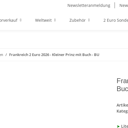
Newsletteranmeldung
News
orverkauf
Weltweit
Zubehör
2 Euro Son
en
Frankreich 2 Euro 2026 - Kleiner Prinz mit Buch - BU
Fra
Buc
Artik
Kateg
➤
Lit