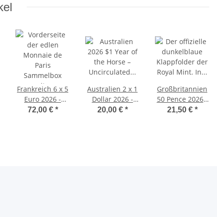
kel
Frankreich 6 x 5
Australien 2 x 1
Großbritannien
Euro 2026 -
Dollar 2026 -
50 Pence 2026 -
Tiere der Welt -
Jahr des
Concorde BU
72,00 €
*
20,00 €
*
21,50 €
*
inkl. Box
Pferdes- BU