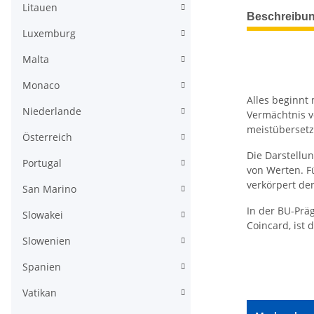
Litauen
weitere Regis
Beschreibu
Luxemburg
Malta
Monaco
Alles beginnt 
Niederlande
Vermächtnis v
meistübersetz
Österreich
Die Darstellu
Portugal
von Werten. F
verkörpert den
San Marino
In der BU-Präg
Slowakei
Coincard, ist
Slowenien
Spanien
Vatikan