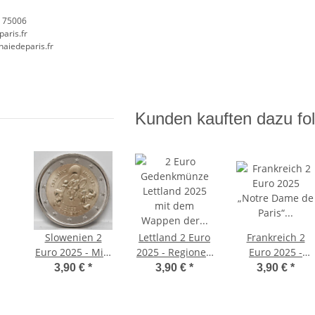
, 75006
aris.fr
aiedeparis.fr
Kunden kauften dazu fol
Slowenien 2
Lettland 2 Euro
Frankreich 2
Euro 2025 - Miki
2025 - Regionen
Euro 2025 -
Muster unc.
- Selija unc.
Notre Dame -
3,90 €
*
3,90 €
*
3,90 €
*
unc.