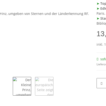
➤
Top
➤
Edl
Paris.
➤
Sta
Biblio
13
inkl. 
sof
Lieferz