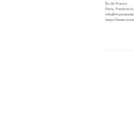
Île-de-France
Paris, Frankreich
info@monnaiedep
https://www.monn