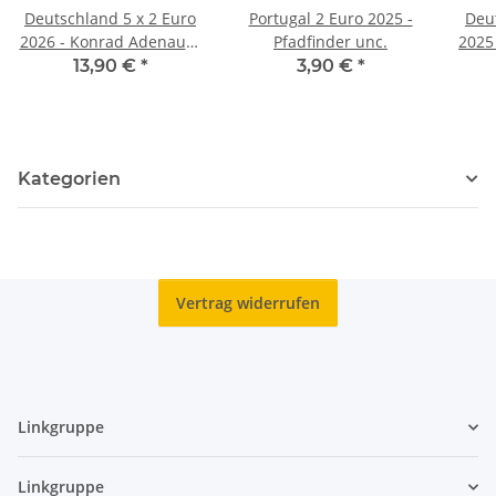
Deutschland 5 x 2 Euro
Portugal 2 Euro 2025 -
Deu
2026 - Konrad Adenauer
Pfadfinder unc.
2025
- ADFGJ*
13,90 €
*
3,90 €
*
Kategorien
Vertrag widerrufen
Linkgruppe
Linkgruppe