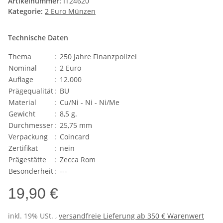
Artikelnummer:
IT24620
Kategorie:
2 Euro Münzen
Technische Daten
Thema
:
250 Jahre Finanzpolizei
Nominal
:
2 Euro
Auflage
:
12.000
Prägequalität
:
BU
Material
:
Cu/Ni - Ni - Ni/Me
Gewicht
:
8,5 g.
Durchmesser
:
25,75 mm
Verpackung
:
Coincard
Zertifikat
:
nein
Prägestätte
:
Zecca Rom
Besonderheit
:
---
19,90 €
inkl. 19% USt. ,
versandfreie Lieferung ab 350 € Warenwert