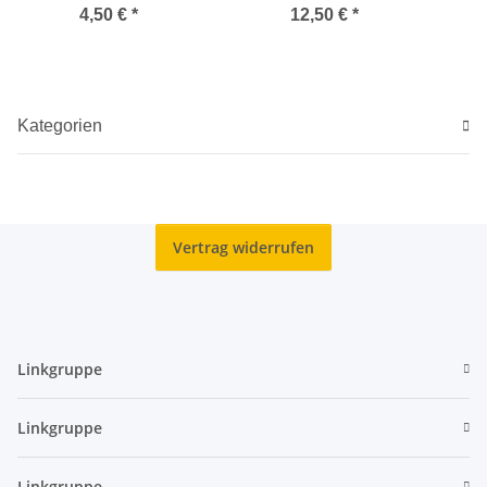
franz. Coincard
n
4,50 €
*
12,50 €
*
Kategorien
Vertrag widerrufen
Linkgruppe
Linkgruppe
Linkgruppe