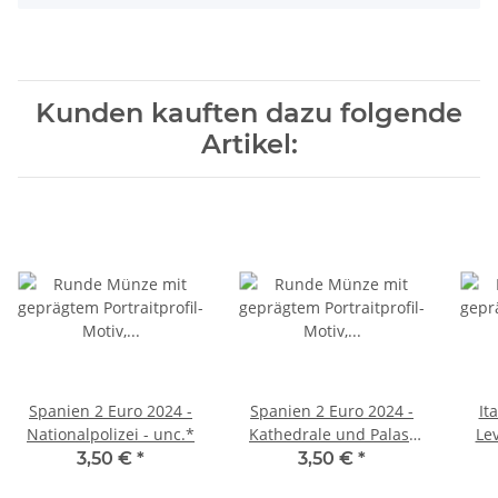
Kunden kauften dazu folgende
Artikel:
Spanien 2 Euro 2024 -
Spanien 2 Euro 2024 -
It
Nationalpolizei - unc.*
Kathedrale und Palast
Lev
von Sevilla - unc.*
3,50 €
*
3,50 €
*