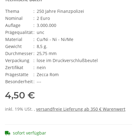
Thema
:
250 Jahre Finanzpolizei
Nominal
:
2 Euro
Auflage
:
3.000.000
Prägequalität
:
unc
Material
:
Cu/Ni - Ni - Ni/Me
Gewicht
:
8,5 g.
Durchmesser
:
25,75 mm
Verpackung
:
lose im Druckverschlußbeutel
Zertifikat
:
nein
Prägestätte
:
Zecca Rom
Besonderheit
:
---
4,50 €
inkl. 19% USt. ,
versandfreie Lieferung ab 350 € Warenwert
sofort verfügbar