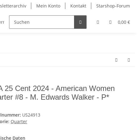
letterarchiv
Mein Konto
Kontakt
Starshop-Forum
dermünzen
Neue Artikel
0,00 €
 25 Cent 2024 - American Women
rter #8 - M. Edwards Walker - P*
elnummer:
US24913
orie:
Quarter
ische Daten