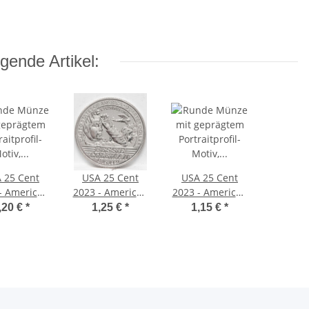
gende Artikel:
 25 Cent
USA 25 Cent
USA 25 Cent
- American
2023 - American
2023 - American
n Quarter
Women Quarter
Women Quarter
,20 €
*
1,25 €
*
1,15 €
*
 - Patsy
#1 - Bessie
#5 - Maria
oto Mink -
Coleman - S*
Tallchief - S*
S*