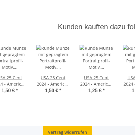
Kunden kauften dazu fol
SA 25 Cent
USA 25 Cent
USA 25 Cent
USA
4 - American
2024 - American
2024 - American
2024 
men Quarter
Women Quarter
Women Quarter
Wome
1,50 €
*
1,50 €
*
1,25 €
*
1
- M. Edwards
#8 - M. Edwards
#10 - Zitkala Sa -
#7
Walker - D*
Walker - S*
P*
Takem
Vertrag widerrufen