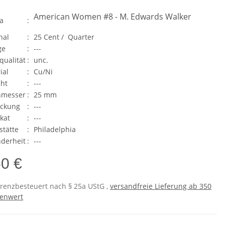
American Women #8 - M. Edwards Walker
a
:
nal
:
25 Cent / Quarter
ge
:
---
qualität
:
unc.
ial
:
Cu/Ni
ht
:
---
hmesser
:
25 mm
ackung
:
---
ikat
:
---
stätte
:
Philadelphia
derheit
:
---
50 €
erenzbesteuert nach § 25a UStG ,
versandfreie Lieferung ab 350
enwert