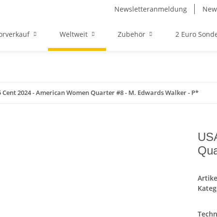
Newsletteranmeldung
News
orverkauf
Weltweit
Zubehör
2 Euro Son
 Cent 2024 - American Women Quarter #8 - M. Edwards Walker - P*
USA
Qua
Artik
Kateg
Techn