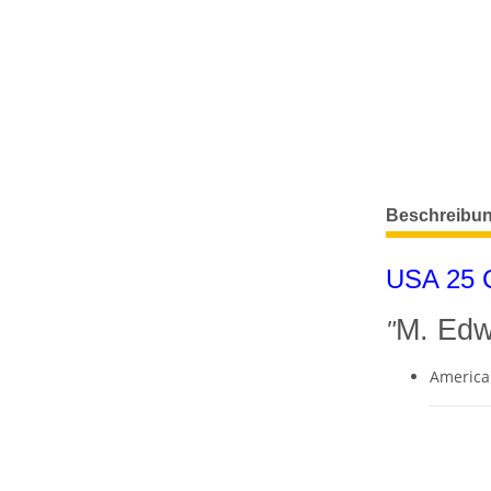
weitere Regis
Beschreibu
USA 25 C
M. Edw
"
America