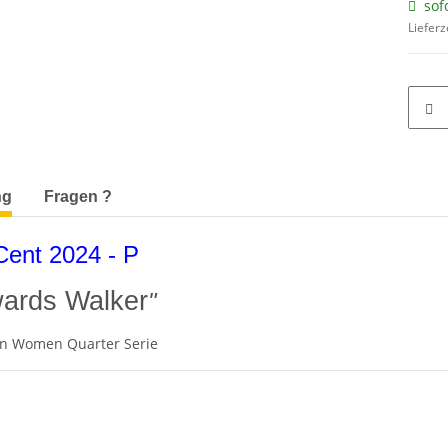
sof
Lieferz
terkarten anzeigen
ng
Fragen ?
ent 2024 - P
ards Walker
"
n Women Quarter Serie