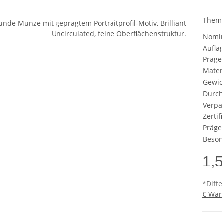
Them
Nomi
Aufla
Präge
Mater
Gewic
Durc
Verp
Zertif
Präge
Beson
1,
*Diff
€ War