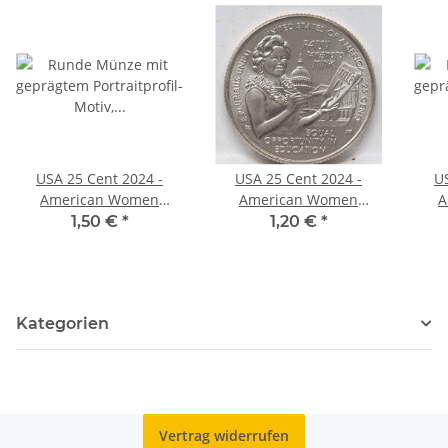
USA 25 Cent 2024 -
USA 25 Cent 2024 -
U
American Women
American Women
A
Quarter #8 - M. Edwards
Quarter #7 - Patsy
Quar
1,50 €
*
1,20 €
*
Walker - S*
Takemoto Mink - S*
Kategorien
Vertrag widerrufen