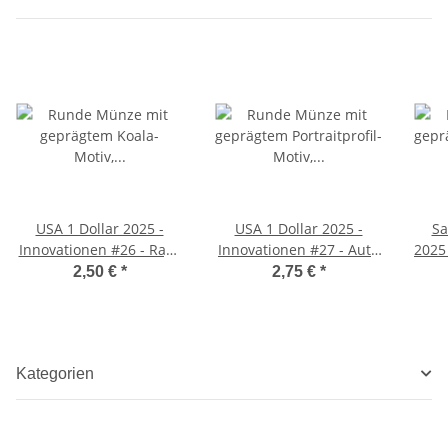
USA 1 Dollar 2025 -
USA 1 Dollar 2025 -
Sa
Innovationen #26 - Raye
Innovationen #27 - Auto
2025
Montague - Arkansas - P
Assembly Line -
2,50 €
*
2,75 €
*
Michigan - P
Kategorien