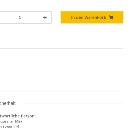
In den Warenkorb
cherheit
twortliche Person:
ustralian Mint
n Street 114