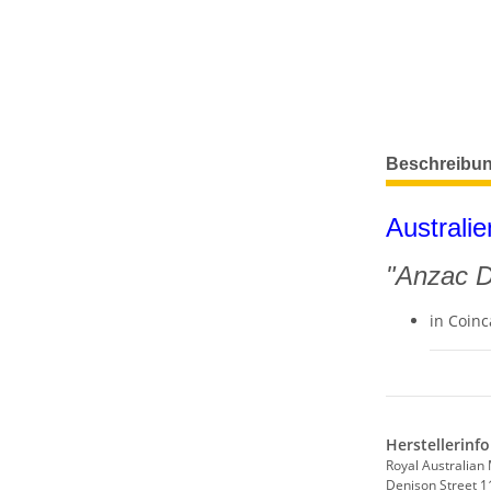
weitere Regis
Beschreibu
Australie
"Anzac 
in Coin
Herstellerinf
Royal Australian 
Denison Street 1