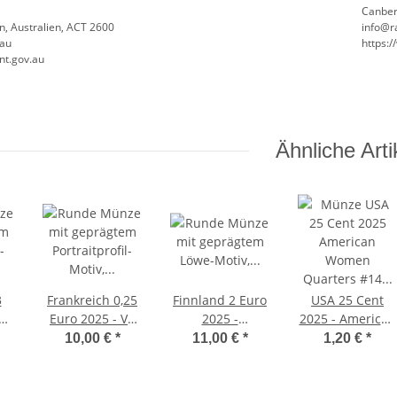
Canber
n, Australien, ACT 2600
info@r
.au
https:
nt.gov.au
Ähnliche Arti
3
Frankreich 0,25
Finnland 2 Euro
USA 25 Cent
Euro 2025 - VE
2025 -
2025 - American
 -
Day - Frankreich
Leichtathletiik -
Women Quarter
10,00 €
*
11,00 €
*
1,20 €
*
Coincard
#14 - Althea
r
englisch
Gibson - P