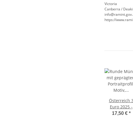
Victoria
Canberra / Deaki
info@ramint.gov
https://www.rami
Österreich 
Euro 2025 -
Meereswelten
17,50 €
*
Serie #10 -
Leuchtkalma