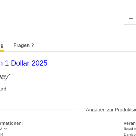
terkarten anzeigen
ng
Fragen ?
n 1 Dollar 2025
Day"
card
Angaben zur Produktsi
ormationen:
veran
Mint
Royal A
14
Deniso