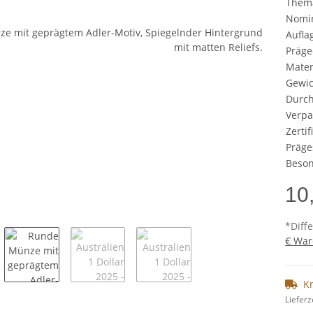
Them
Nomi
Aufla
Präge
Mater
Gewic
Durc
Verp
Zertif
Präge
Beson
10
*Diff
€ War
K
Lieferz