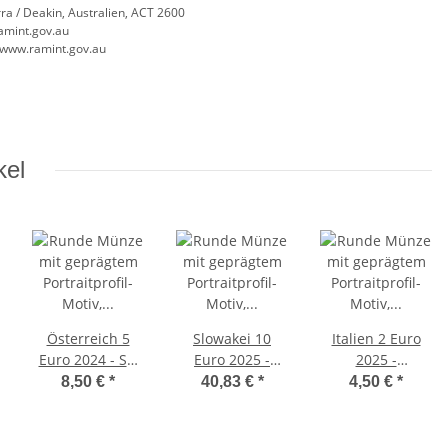
ra / Deakin, Australien, ACT 2600
amint.gov.au
//www.ramint.gov.au
kel
Österreich 5
Slowakei 10
Italien 2 Euro
Euro 2024 - Ski
Euro 2025 -
2025 -
WM 2025
Eishockey - BU
Schulschiff
8,50 €
*
40,83 €
*
4,50 €
*
Saalbach- unc.
Vespucci - unc