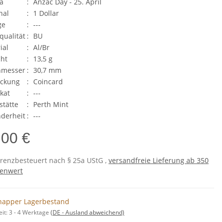
a
:
Anzac Day - 25. April
nal
:
1 Dollar
ge
:
---
qualität
:
BU
ial
:
Al/Br
ht
:
13,5 g
hmesser
:
30,7 mm
ackung
:
Coincard
ikat
:
---
stätte
:
Perth Mint
derheit
:
---
,00 €
erenzbesteuert nach § 25a UStG ,
versandfreie Lieferung ab 350
enwert
napper Lagerbestand
eit:
3 - 4 Werktage
(DE - Ausland abweichend)