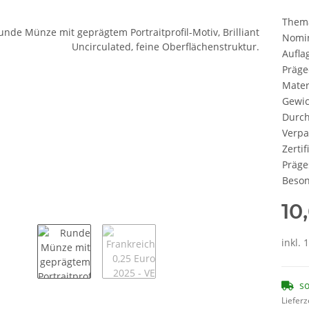
Them
Nomi
Aufla
Präge
Mater
Gewic
Durc
Verp
Zertif
Präge
Beson
10
inkl. 
so
Lieferz