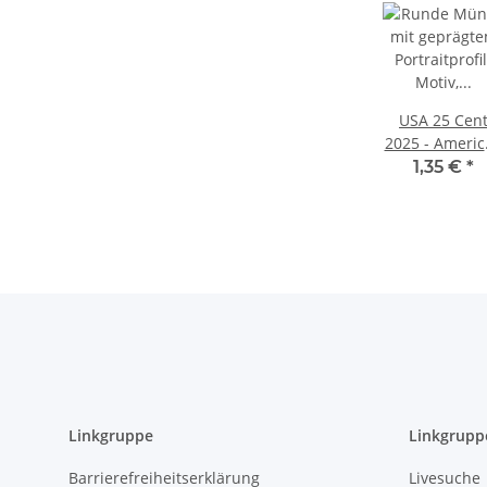
USA 25 Cen
2025 - Americ
Women Quart
1,35 €
*
#10 - Ida B.
Wells - P
Linkgruppe
Linkgrupp
Barrierefreiheitserklärung
Livesuche