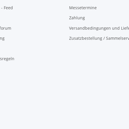
 - Feed
Messetermine
Zahlung
oforum
Versandbedingungen und Liefe
ing
Zusatzbestellung / Sammelserv
sregeln