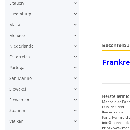
Litauen
Luxemburg
Malta
Monaco
weitere Regis
Beschreib
Niederlande
Österreich
Frankre
Portugal
San Marino
Slowakei
Herstellerinf
Slowenien
Monnaie de Pari
Quai de Conti 11
Spanien
Île-de-France
Paris, Frankreich
Vatikan
info@monnaiedep
https://www.monn