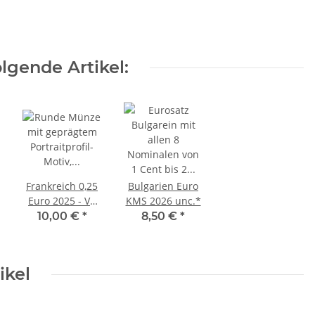
lgende Artikel:
Frankreich 0,25
Bulgarien Euro
Euro 2025 - VE
KMS 2026 unc.*
Day - Kanada
10,00 €
*
8,50 €
*
ikel