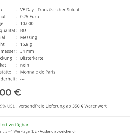
a
:
VE Day - Französischer Soldat
nal
:
0,25 Euro
ge
:
10.000
qualität
:
BU
ial
:
Messing
ht
:
15,8 g
hmesser
:
34 mm
ackung
:
Blisterkarte
ikat
:
nein
stätte
:
Monnaie de Paris
derheit
:
---
,00 €
19% USt. ,
versandfreie Lieferung ab 350 € Warenwert
fort verfügbar
eit:
3 - 4 Werktage
(DE - Ausland abweichend)