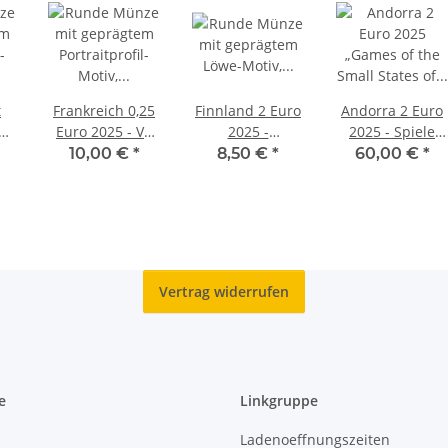
t
Frankreich 0,25
Finnland 2 Euro
Andorra 2 Euro
an
Euro 2025 - VE
2025 -
2025 - Spiele
er
Day - Amerika
Leichtathletik
der Kleinstaaten
10,00 €
*
8,50 €
*
60,00 €
*
unc.
- GSSE 2025 - PP
Vertrag widerrufen
e
Linkgruppe
Ladenoeffnungszeiten