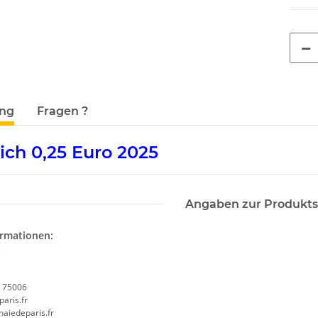
terkarten anzeigen
ung
Fragen ?
ich 0,25 Euro 2025
Angaben zur Produkts
ormationen:
s
, 75006
aris.fr
aiedeparis.fr