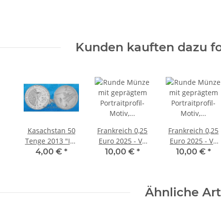
Kunden kauften dazu fo
Kasachstan 50
Frankreich 0,25
Frankreich 0,25
Tenge 2013 "ISS
Euro 2025 - VE
Euro 2025 - VE
- Raumstation"
Day -
Day - Amerika
4,00 €
*
10,00 €
*
10,00 €
*
Cu/Ni
Großbritannien
Ähnliche Art