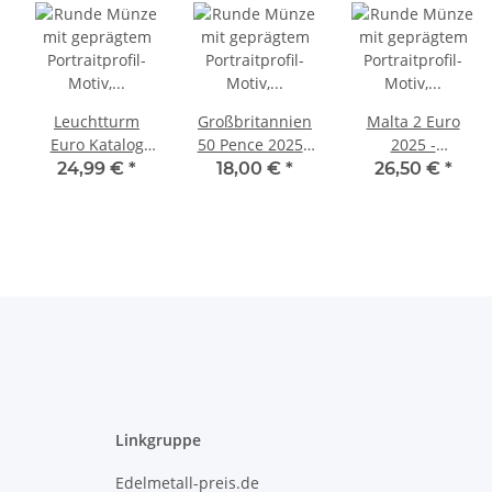
Leuchtturm
Großbritannien
Malta 2 Euro
Euro Katalog
50 Pence 2025 -
2025 -
2025
Stories of WWII
Maltesischer
24,99 €
*
18,00 €
*
26,50 €
*
Ochse -
Coincard
Linkgruppe
Edelmetall-preis.de