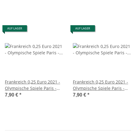
AUF LAGER
AUF LAGER
Frankreich 0,25 Euro 2021 -
Frankreich 0,25 Euro 2021 -
Olympische Spiele Paris -
Olympische Spiele Paris -
Countdown - Schwimmen
Handover
7,90 €
*
7,90 €
*