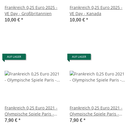
Frankreich 0,25 Euro 2025 -
Frankreich 0,25 Euro 2025 -
VE Day - Großbritannien
VE Day - Kanada
10,00 €
*
10,00 €
*
AUF LAGER
AUF LAGER
Frankreich 0,25 Euro 2021 -
Frankreich 0,25 Euro 2021 -
Olympische Spiele Paris -
Olympische Spiele Paris -
Countdown - Judo
Countdown - Rollstuhl
7,90 €
*
7,90 €
*
Tennis