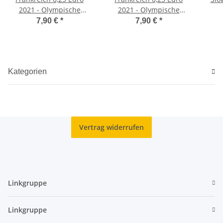
2021 - Olympische
2021 - Olympische
Spiele Paris -
Spiele Paris -
7,90 €
*
7,90 €
*
Countdown - Judo
Countdown - Rollstuhl
Tennis
Kategorien
Vertrag widerrufen
Linkgruppe
Linkgruppe